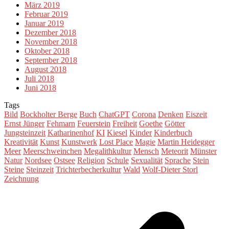
März 2019
Februar 2019
Januar 2019
Dezember 2018
November 2018
Oktober 2018
September 2018
August 2018
Juli 2018
Juni 2018
Tags
Bild
Bockholter Berge
Buch
ChatGPT
Corona
Denken
Eiszeit
Ernst Jünger
Fehmarn
Feuerstein
Freiheit
Goethe
Götter
Jungsteinzeit
Katharinenhof
KI
Kiesel
Kinder
Kinderbuch
Kreativität
Kunst
Kunstwerk
Lost Place
Magie
Martin Heidegger
Meer
Meerschweinchen
Megalithkultur
Mensch
Meteorit
Münster
Natur
Nordsee
Ostsee
Religion
Schule
Sexualität
Sprache
Stein
Steine
Steinzeit
Trichterbecherkultur
Wald
Wolf-Dieter Storl
Zeichnung