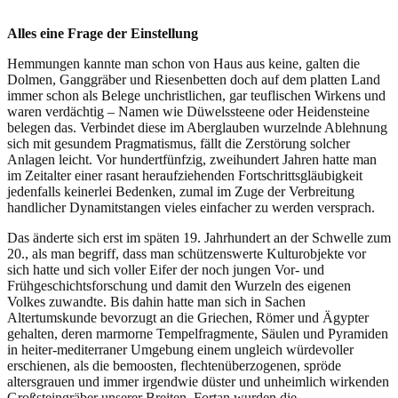
Alles eine Frage der Einstellung
Hemmungen kannte man schon von Haus aus keine, galten die
Dolmen, Ganggräber und Riesenbetten doch auf dem platten Land
immer schon als Belege unchristlichen, gar teuflischen Wirkens und
waren verdächtig – Namen wie Düwelssteene oder Heidensteine
belegen das. Verbindet diese im Aberglauben wurzelnde Ablehnung
sich mit gesundem Pragmatismus, fällt die Zerstörung solcher
Anlagen leicht. Vor hundertfünfzig, zweihundert Jahren hatte man
im Zeitalter einer rasant heraufziehenden Fortschrittsgläubigkeit
jedenfalls keinerlei Bedenken, zumal im Zuge der Verbreitung
handlicher Dynamitstangen vieles einfacher zu werden versprach.
Das änderte sich erst im späten 19. Jahrhundert an der Schwelle zum
20., als man begriff, dass man schützenswerte Kulturobjekte vor
sich hatte und sich voller Eifer der noch jungen Vor- und
Frühgeschichtsforschung und damit den Wurzeln des eigenen
Volkes zuwandte. Bis dahin hatte man sich in Sachen
Altertumskunde bevorzugt an die Griechen, Römer und Ägypter
gehalten, deren marmorne Tempelfragmente, Säulen und Pyramiden
in heiter-mediterraner Umgebung einem ungleich würdevoller
erschienen, als die bemoosten, flechtenüberzogenen, spröde
altersgrauen und immer irgendwie düster und unheimlich wirkenden
Großsteingräber unserer Breiten. Fortan wurden die