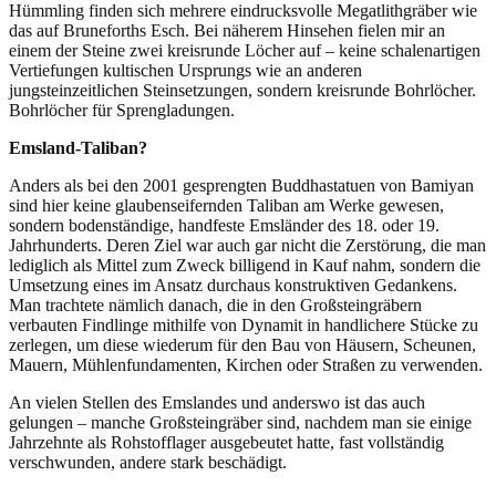
Hümmling finden sich mehrere eindrucksvolle Megatlithgräber wie
das auf Bruneforths Esch. Bei näherem Hinsehen fielen mir an
einem der Steine zwei kreisrunde Löcher auf – keine schalenartigen
Vertiefungen kultischen Ursprungs wie an anderen
jungsteinzeitlichen Steinsetzungen, sondern kreisrunde Bohrlöcher.
Bohrlöcher für Sprengladungen.
Emsland-Taliban?
Anders als bei den 2001 gesprengten Buddhastatuen von Bamiyan
sind hier keine glaubenseifernden Taliban am Werke gewesen,
sondern bodenständige, handfeste Emsländer des 18. oder 19.
Jahrhunderts. Deren Ziel war auch gar nicht die Zerstörung, die man
lediglich als Mittel zum Zweck billigend in Kauf nahm, sondern die
Umsetzung eines im Ansatz durchaus konstruktiven Gedankens.
Man trachtete nämlich danach, die in den Großsteingräbern
verbauten Findlinge mithilfe von Dynamit in handlichere Stücke zu
zerlegen, um diese wiederum für den Bau von Häusern, Scheunen,
Mauern, Mühlenfundamenten, Kirchen oder Straßen zu verwenden.
An vielen Stellen des Emslandes und anderswo ist das auch
gelungen – manche Großsteingräber sind, nachdem man sie einige
Jahrzehnte als Rohstofflager ausgebeutet hatte, fast vollständig
verschwunden, andere stark beschädigt.