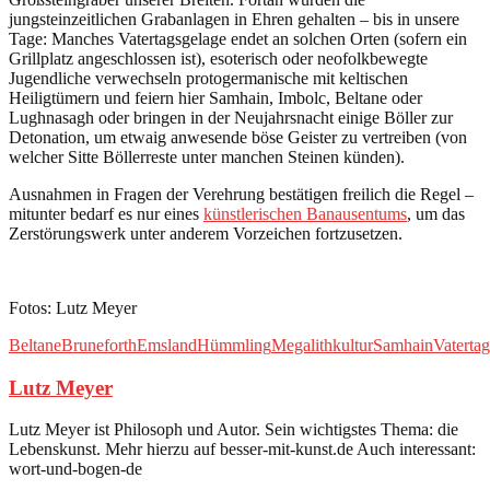
jungsteinzeitlichen Grabanlagen in Ehren gehalten – bis in unsere
Tage: Manches Vatertagsgelage endet an solchen Orten (sofern ein
Grillplatz angeschlossen ist), esoterisch oder neofolkbewegte
Jugendliche verwechseln protogermanische mit keltischen
Heiligtümern und feiern hier Samhain, Imbolc, Beltane oder
Lughnasagh oder bringen in der Neujahrsnacht einige Böller zur
Detonation, um etwaig anwesende böse Geister zu vertreiben (von
welcher Sitte Böllerreste unter manchen Steinen künden).
Ausnahmen in Fragen der Verehrung bestätigen freilich die Regel –
mitunter bedarf es nur eines
künstlerischen Banausentums
, um das
Zerstörungswerk unter anderem Vorzeichen fortzusetzen.
Fotos: Lutz Meyer
Beltane
Bruneforth
Emsland
Hümmling
Megalithkultur
Samhain
Vatertag
Lutz Meyer
Lutz Meyer ist Philosoph und Autor. Sein wichtigstes Thema: die
Lebenskunst. Mehr hierzu auf besser-mit-kunst.de Auch interessant:
wort-und-bogen-de