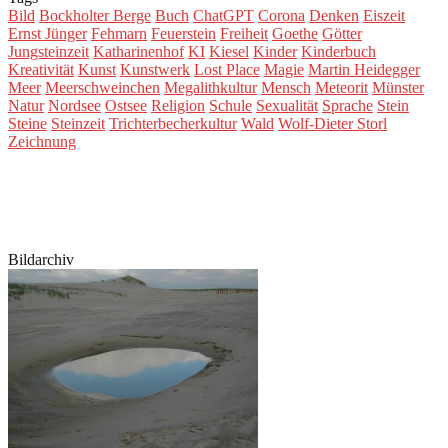
Bild
Bockholter Berge
Buch
ChatGPT
Corona
Denken
Eiszeit
Ernst Jünger
Fehmarn
Feuerstein
Freiheit
Goethe
Götter
Jungsteinzeit
Katharinenhof
KI
Kiesel
Kinder
Kinderbuch
Kreativität
Kunst
Kunstwerk
Lost Place
Magie
Martin Heidegger
Meer
Meerschweinchen
Megalithkultur
Mensch
Meteorit
Münster
Natur
Nordsee
Ostsee
Religion
Schule
Sexualität
Sprache
Stein
Steine
Steinzeit
Trichterbecherkultur
Wald
Wolf-Dieter Storl
Zeichnung
Bildarchiv