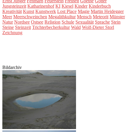
Ernst Jünger
Fehmarn
Feuerstein
Freiheit
Goethe
Götter
Jungsteinzeit
Katharinenhof
KI
Kiesel
Kinder
Kinderbuch
Kreativität
Kunst
Kunstwerk
Lost Place
Magie
Martin Heidegger
Meer
Meerschweinchen
Megalithkultur
Mensch
Meteorit
Münster
Natur
Nordsee
Ostsee
Religion
Schule
Sexualität
Sprache
Stein
Steine
Steinzeit
Trichterbecherkultur
Wald
Wolf-Dieter Storl
Zeichnung
Bildarchiv