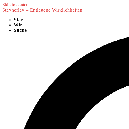
Skip to content
Steynerley – Entlegene Wirklichkeiten
Start
Wir
Suche