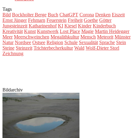
Tags
Bild
Bockholter Berge
Buch
ChatGPT
Corona
Denken
Eiszeit
Ernst Jünger
Fehmarn
Feuerstein
Freiheit
Goethe
Götter
Jungsteinzeit
Katharinenhof
KI
Kiesel
Kinder
Kinderbuch
Kreativität
Kunst
Kunstwerk
Lost Place
Magie
Martin Heidegger
Meer
Meerschweinchen
Megalithkultur
Mensch
Meteorit
Münster
Natur
Nordsee
Ostsee
Religion
Schule
Sexualität
Sprache
Stein
Steine
Steinzeit
Trichterbecherkultur
Wald
Wolf-Dieter Storl
Zeichnung
Bildarchiv