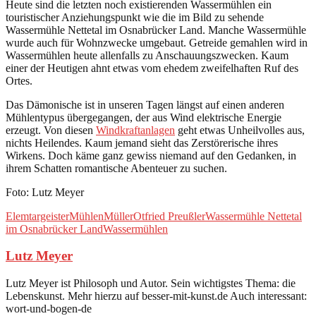
Heute sind die letzten noch existierenden Wassermühlen ein
touristischer Anziehungspunkt wie die im Bild zu sehende
Wassermühle Nettetal im Osnabrücker Land. Manche Wassermühle
wurde auch für Wohnzwecke umgebaut. Getreide gemahlen wird in
Wassermühlen heute allenfalls zu Anschauungszwecken. Kaum
einer der Heutigen ahnt etwas vom ehedem zweifelhaften Ruf des
Ortes.
Das Dämonische ist in unseren Tagen längst auf einen anderen
Mühlentypus übergegangen, der aus Wind elektrische Energie
erzeugt. Von diesen
Windkraftanlagen
geht etwas Unheilvolles aus,
nichts Heilendes. Kaum jemand sieht das Zerstörerische ihres
Wirkens. Doch käme ganz gewiss niemand auf den Gedanken, in
ihrem Schatten romantische Abenteuer zu suchen.
Foto: Lutz Meyer
Elemtargeister
Mühlen
Müller
Otfried Preußler
Wassermühle Nettetal
im Osnabrücker Land
Wassermühlen
Lutz Meyer
Lutz Meyer ist Philosoph und Autor. Sein wichtigstes Thema: die
Lebenskunst. Mehr hierzu auf besser-mit-kunst.de Auch interessant:
wort-und-bogen-de