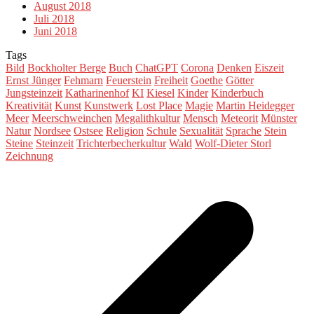
August 2018
Juli 2018
Juni 2018
Tags
Bild
Bockholter Berge
Buch
ChatGPT
Corona
Denken
Eiszeit
Ernst Jünger
Fehmarn
Feuerstein
Freiheit
Goethe
Götter
Jungsteinzeit
Katharinenhof
KI
Kiesel
Kinder
Kinderbuch
Kreativität
Kunst
Kunstwerk
Lost Place
Magie
Martin Heidegger
Meer
Meerschweinchen
Megalithkultur
Mensch
Meteorit
Münster
Natur
Nordsee
Ostsee
Religion
Schule
Sexualität
Sprache
Stein
Steine
Steinzeit
Trichterbecherkultur
Wald
Wolf-Dieter Storl
Zeichnung