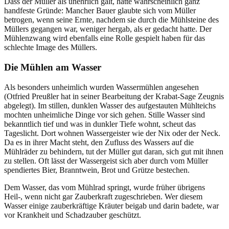
Dass der Müller als unehrlich galt, hatte wahrscheinlich ganz
handfeste Gründe: Mancher Bauer glaubte sich vom Müller
betrogen, wenn seine Ernte, nachdem sie durch die Mühlsteine des
Müllers gegangen war, weniger hergab, als er gedacht hatte. Der
Mühlenzwang wird ebenfalls eine Rolle gespielt haben für das
schlechte Image des Müllers.
Die Mühlen am Wasser
Als besonders unheimlich wurden Wassermühlen angesehen
(Otfried Preußler hat in seiner Bearbeitung der Krabat-Sage Zeugnis
abgelegt). Im stillen, dunklen Wasser des aufgestauten Mühlteichs
mochten unheimliche Dinge vor sich gehen. Stille Wasser sind
bekanntlich tief und was in dunkler Tiefe wohnt, scheut das
Tageslicht. Dort wohnen Wassergeister wie der Nix oder der Neck.
Da es in ihrer Macht steht, den Zufluss des Wassers auf die
Mühlräder zu behindern, tut der Müller gut daran, sich gut mit ihnen
zu stellen. Oft lässt der Wassergeist sich aber durch vom Müller
spendiertes Bier, Branntwein, Brot und Grütze bestechen.
Dem Wasser, das vom Mühlrad springt, wurde früher übrigens
Heil-, wenn nicht gar Zauberkraft zugeschrieben. Wer diesem
Wasser einige zauberkräftige Kräuter beigab und darin badete, war
vor Krankheit und Schadzauber geschützt.