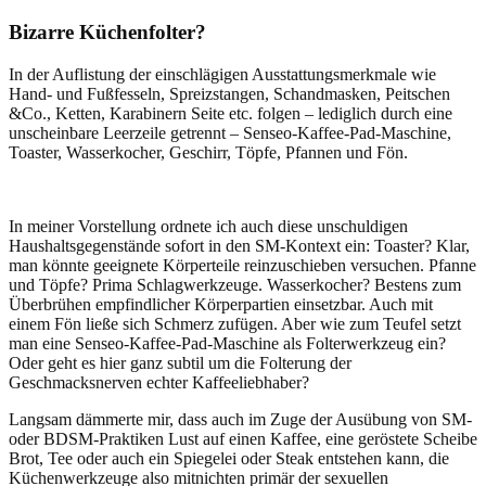
Bizarre Küchenfolter?
In der Auflistung der einschlägigen Ausstattungsmerkmale wie
Hand- und Fußfesseln, Spreizstangen, Schandmasken, Peitschen
&Co., Ketten, Karabinern Seite etc. folgen – lediglich durch eine
unscheinbare Leerzeile getrennt – Senseo-Kaffee-Pad-Maschine,
Toaster, Wasserkocher, Geschirr, Töpfe, Pfannen und Fön.
In meiner Vorstellung ordnete ich auch diese unschuldigen
Haushaltsgegenstände sofort in den SM-Kontext ein: Toaster? Klar,
man könnte geeignete Körperteile reinzuschieben versuchen. Pfanne
und Töpfe? Prima Schlagwerkzeuge. Wasserkocher? Bestens zum
Überbrühen empfindlicher Körperpartien einsetzbar. Auch mit
einem Fön ließe sich Schmerz zufügen. Aber wie zum Teufel setzt
man eine Senseo-Kaffee-Pad-Maschine als Folterwerkzeug ein?
Oder geht es hier ganz subtil um die Folterung der
Geschmacksnerven echter Kaffeeliebhaber?
Langsam dämmerte mir, dass auch im Zuge der Ausübung von SM-
oder BDSM-Praktiken Lust auf einen Kaffee, eine geröstete Scheibe
Brot, Tee oder auch ein Spiegelei oder Steak entstehen kann, die
Küchenwerkzeuge also mitnichten primär der sexuellen