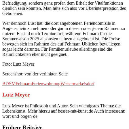
Befriedigung, sondern ganz profan dem Erhalt der Vitalfunktionen
dienlich sein könnten. Man hüte sich also vor Überinterpretation des
Gebotenen.
Wer dennoch Lust hat, die dort angebotenen Feriendomizile in
Augenschein zu nehmen oder gar in diesem oder jenem Rahmen zu
nutzen: Es sind noch Termine frei, während Fehmarn für die
Sommersaison 2025 ansonsten nahezu ausgebucht ist. Die Preise
bewegen sich im Rahmen des auf Fehmarn Üblichen bzw. liegen
sogar leicht darunter. Für Familienurlaube allerdings sind die
Räumlichkeiten eher nicht geeignet.
Foto: Lutz Meyer
Screenshot: von der verlinkten Seite
BDSM
Fehmarn
Ferienwohnung
Wetsermarkelsdorf
Lutz Meyer
Lutz Meyer ist Philosoph und Autor. Sein wichtigstes Thema: die
Lebenskunst. Mehr hierzu auf besser-mit-kunst.de Auch interessant:
wort-und-bogen-de
Frühere Beiträge