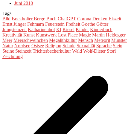
Juni 2018
Tags
Bild
Bockholter Berge
Buch
ChatGPT
Corona
Denken
Eiszeit
Ernst Jünger
Fehmarn
Feuerstein
Freiheit
Goethe
Götter
Jungsteinzeit
Katharinenhof
KI
Kiesel
Kinder
Kinderbuch
Kreativität
Kunst
Kunstwerk
Lost Place
Magie
Martin Heidegger
Meer
Meerschweinchen
Megalithkultur
Mensch
Meteorit
Münster
Natur
Nordsee
Ostsee
Religion
Schule
Sexualität
Sprache
Stein
Steine
Steinzeit
Trichterbecherkultur
Wald
Wolf-Dieter Storl
Zeichnung