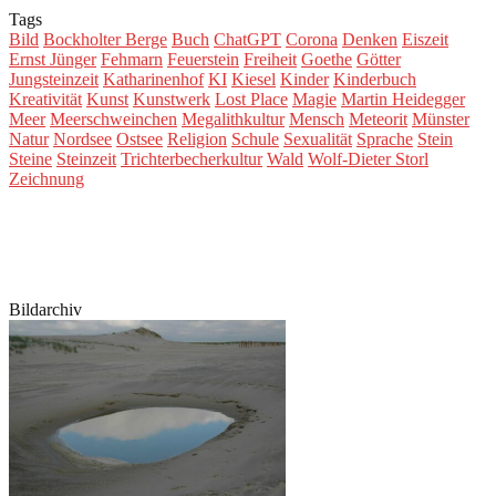
Tags
Bild
Bockholter Berge
Buch
ChatGPT
Corona
Denken
Eiszeit
Ernst Jünger
Fehmarn
Feuerstein
Freiheit
Goethe
Götter
Jungsteinzeit
Katharinenhof
KI
Kiesel
Kinder
Kinderbuch
Kreativität
Kunst
Kunstwerk
Lost Place
Magie
Martin Heidegger
Meer
Meerschweinchen
Megalithkultur
Mensch
Meteorit
Münster
Natur
Nordsee
Ostsee
Religion
Schule
Sexualität
Sprache
Stein
Steine
Steinzeit
Trichterbecherkultur
Wald
Wolf-Dieter Storl
Zeichnung
Bildarchiv