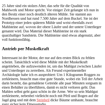
25 Jahre sind ein stolzes Alter, das sehr für die Qualität von
Mahlwerk und Motor spricht. Vor einiger Zeit gelangte ich nun in
den Besitz einer noch deutlich älteren Mühle. Sie stammt aus
Nordhessen und hat rund 7.500 Jahre auf dem Buckel. Sie ist der
Prototyp einer jeden späteren Mühle und weist ebenfalls zwei
Mahlsteine auf, wovon der obere Läufer und der untere Unterlieger
genannt wird. Das Material dieser Mahlsteine ist ein stark
quarzhaltiger Sandstein. Die Mahlsteine sind etwas abgenutzt, aber
voll funktionsfähig.
Antrieb per Muskelkraft
Interessant ist der Motor, der nur auf den ersten Blick zu fehlen
scheint. Tatsächlich wird diese Mühle mit der Muskelkraft
angetrieben, die aufzuwenden ist, um das Mahlgut zwischen Läufer
und Unterlieger zu zerreiben. Als Freund experimenteller
Archäologie habe ich es ausprobiert: Um 1 Kilogramm Roggen zu
zerkleinern, braucht man eine gute Stunde, wobei ein Teil der Arbeit
darin besteht, das gemahlene Getreide alle paar Minuten sorgsam in
einen Behälter zu überführen, damit es nicht verloren geht. Das
Mahlen selbst geht ganz schön in die Arme. Wer so sein Mahlgut
zerkleinerte, nebenbei vielleicht noch mit Pfeil und Bogen auf die
Jagd ging und mit dem
Steinbeil
dicke Bäume umhaute, brauchte
ganz sicher kein Fitnessstudio.