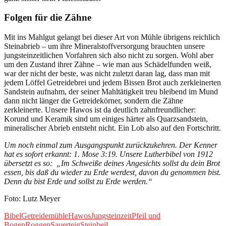
Folgen für die Zähne
Mit ins Mahlgut gelangt bei dieser Art von Mühle übrigens reichlich
Steinabrieb – um ihre Mineralstoffversorgung brauchten unsere
jungsteinzeitlichen Vorfahren sich also nicht zu sorgen. Wohl aber
um den Zustand ihrer Zähne – wie man aus Schädelfunden weiß,
war der nicht der beste, was nicht zuletzt daran lag, dass man mit
jedem Löffel Getreidebrei und jedem Bissen Brot auch zerkleinerten
Sandstein aufnahm, der seiner Mahltätigkeit treu bleibend im Mund
dann nicht länger die Getreidekörner, sondern die Zähne
zerkleinerte. Unsere Hawos ist da deutlich zahnfreundlicher:
Korund und Keramik sind um einiges härter als Quarzsandstein,
mineralischer Abrieb entsteht nicht. Ein Lob also auf den Fortschritt.
Um noch einmal zum Ausgangspunkt zurückzukehren. Der Kenner
hat es sofort erkannt: 1. Mose 3:19. Unsere Lutherbibel von 1912
übersetzt es so: „Im Schweiße deines Angesichts sollst du dein Brot
essen, bis daß du wieder zu Erde werdest, davon du genommen bist.
Denn du bist Erde und sollst zu Erde werden.“
Foto: Lutz Meyer
Bibel
Getreidemühle
Hawos
Jungsteinzeit
Pfeil und
Bogen
Roggen
Sauerteig
Steinbeil