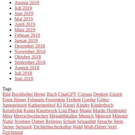
August 2019
Juli 2019
Juni 2019
Mai 2019
April 2019
März 2019
Februar 2019
Januar 2019
Dezember 2018
November 2018
Oktober 2018
September 2018
August 2018
Juli 2018
Juni 2018
Tags
Bild
Bockholter Berge
Buch
ChatGPT
Corona
Denken
Eiszeit
Ernst Jünger
Fehmarn
Feuerstein
Freiheit
Goethe
Götter
Jungsteinzeit
Katharinenhof
KI
Kiesel
Kinder
Kinderbuch
Kreativität
Kunst
Kunstwerk
Lost Place
Magie
Martin Heidegger
Meer
Meerschweinchen
Megalithkultur
Mensch
Meteorit
Münster
Natur
Nordsee
Ostsee
Religion
Schule
Sexualität
Sprache
Stein
Steine
Steinzeit
Trichterbecherkultur
Wald
Wolf-Dieter Storl
Zeichnung