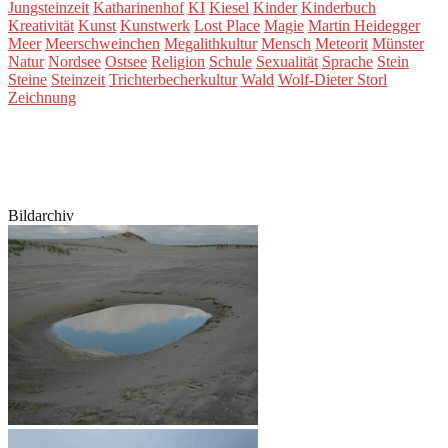
Jungsteinzeit
Katharinenhof
KI
Kiesel
Kinder
Kinderbuch
Kreativität
Kunst
Kunstwerk
Lost Place
Magie
Martin Heidegger
Meer
Meerschweinchen
Megalithkultur
Mensch
Meteorit
Münster
Natur
Nordsee
Ostsee
Religion
Schule
Sexualität
Sprache
Stein
Steine
Steinzeit
Trichterbecherkultur
Wald
Wolf-Dieter Storl
Zeichnung
Bildarchiv