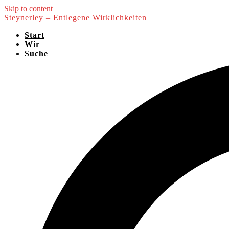
Skip to content
Steynerley – Entlegene Wirklichkeiten
Start
Wir
Suche