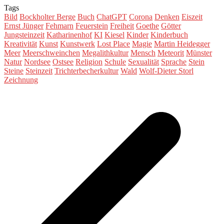
Tags
Bild
Bockholter Berge
Buch
ChatGPT
Corona
Denken
Eiszeit
Ernst Jünger
Fehmarn
Feuerstein
Freiheit
Goethe
Götter
Jungsteinzeit
Katharinenhof
KI
Kiesel
Kinder
Kinderbuch
Kreativität
Kunst
Kunstwerk
Lost Place
Magie
Martin Heidegger
Meer
Meerschweinchen
Megalithkultur
Mensch
Meteorit
Münster
Natur
Nordsee
Ostsee
Religion
Schule
Sexualität
Sprache
Stein
Steine
Steinzeit
Trichterbecherkultur
Wald
Wolf-Dieter Storl
Zeichnung