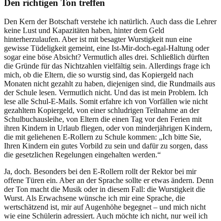
Den richtigen Ton treffen
Den Kern der Botschaft verstehe ich natürlich. Auch dass die Lehrer
keine Lust und Kapazitäten haben, hinter dem Geld
hinterherzulaufen. Aber ist mit besagter Wurstigkeit nun eine
gewisse Tüdeligkeit gemeint, eine Ist-Mir-doch-egal-Haltung oder
sogar eine böse Absicht? Vermutlich alles drei. Schließlich dürften
die Gründe für das Nichtzahlen vielfältig sein. Allerdings frage ich
mich, ob die Eltern, die so wurstig sind, das Kopiergeld nach
Monaten nicht gezahlt zu haben, diejenigen sind, die Rundmails aus
der Schule lesen. Vermutlich nicht. Und das ist mein Problem. Ich
lese alle Schul-E-Mails. Somit erfahre ich von Vorfällen wie nicht
gezahltem Kopiergeld, von einer schludrigen Teilnahme an der
Schulbuchausleihe, von Eltern die einen Tag vor den Ferien mit
ihren Kindern in Urlaub fliegen, oder von minderjährigen Kindern,
die mit geliehenen E-Rollern zu Schule kommen: „Ich bitte Sie,
Ihren Kindern ein gutes Vorbild zu sein und dafür zu sorgen, dass
die gesetzlichen Regelungen eingehalten werden.“
Ja, doch. Besonders bei den E-Rollern rollt der Rektor bei mir
offene Türen ein. Aber an der Sprache sollte er etwas ändern. Denn
der Ton macht die Musik oder in diesem Fall: die Wurstigkeit die
Wurst. Als Erwachsene wünsche ich mir eine Sprache, die
wertschätzend ist, mir auf Augenhöhe begegnet – und mich nicht
wie eine Schülerin adressiert. Auch möchte ich nicht, nur weil ich