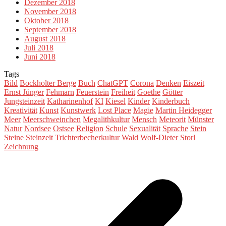
Dezember 2018
November 2018
Oktober 2018
September 2018
August 2018
Juli 2018
Juni 2018
Tags
Bild
Bockholter Berge
Buch
ChatGPT
Corona
Denken
Eiszeit
Ernst Jünger
Fehmarn
Feuerstein
Freiheit
Goethe
Götter
Jungsteinzeit
Katharinenhof
KI
Kiesel
Kinder
Kinderbuch
Kreativität
Kunst
Kunstwerk
Lost Place
Magie
Martin Heidegger
Meer
Meerschweinchen
Megalithkultur
Mensch
Meteorit
Münster
Natur
Nordsee
Ostsee
Religion
Schule
Sexualität
Sprache
Stein
Steine
Steinzeit
Trichterbecherkultur
Wald
Wolf-Dieter Storl
Zeichnung