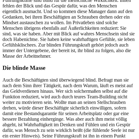
Führungskräfte sind blind für die menschliche Wirklichkeit. Ihnen
fehlen der Blick und das Gespür dafür, was den Menschen
eigentlich ausmacht. Und so kommen diese Manager dann auf den
Gedanken, bei ihren Beschäftigten an Schrauben drehen oder ein
Mindset austauschen zu wollen. Im Privatleben sind solche
Menschen übrigens ebenfalls auf Äußerlichkeiten reduziert: Sie
sind, was sie haben. Aber mit Blick auf wahres Menschsein sind sie
doch Habenichtse. Sie haben keine wahrhaftigen Gefühle, sie leben
Gefühlsklischees. Zur blinden Führungskraft gehört jedoch auch
immer der Untergebene, der bereit ist, ihr blind zu folgen, also die
Masse der Arbeitnehmer.
Die blinde Masse
Auch die Beschäftigten sind überwiegend blind. Befragt man sie
nach dem Sinn ihrer Tätigkeit, nach dem Warum, läuft es meist auf
das Geldverdienen hinaus. Wer sich solchermaßen selbst auf die
Funktion reduziert, wird auch durch teures Team-Building nicht
weiter zu motivieren sein. Wollte man an seinen Stellschrauben
drehen, würde dieser Beschäftigte sicherlich einwilligen, sofern
damit eine Bestandsgarantie für seinen Arbeitsplatz oder gar eine
bessere Bezahlung einherginge. Was aber auch ihm meist völlig
abgeht, ist Wahrhaftigkeit im Denken und Fühlen und ein Gespür
dafür, was Mensch zu sein wirklich heißt (die fühlende Seele ist nur
ein erster Hinweis). Seine Führungskraft ist ihn in einem Punkt