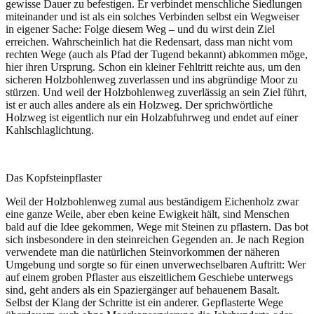
gewisse Dauer zu befestigen. Er verbindet menschliche Siedlungen
miteinander und ist als ein solches Verbinden selbst ein Wegweiser
in eigener Sache: Folge diesem Weg – und du wirst dein Ziel
erreichen. Wahrscheinlich hat die Redensart, dass man nicht vom
rechten Wege (auch als Pfad der Tugend bekannt) abkommen möge,
hier ihren Ursprung. Schon ein kleiner Fehltritt reichte aus, um den
sicheren Holzbohlenweg zuverlassen und ins abgründige Moor zu
stürzen. Und weil der Holzbohlenweg zuverlässig an sein Ziel führt,
ist er auch alles andere als ein Holzweg. Der sprichwörtliche
Holzweg ist eigentlich nur ein Holzabfuhrweg und endet auf einer
Kahlschlaglichtung.
Das Kopfsteinpflaster
Weil der Holzbohlenweg zumal aus beständigem Eichenholz zwar
eine ganze Weile, aber eben keine Ewigkeit hält, sind Menschen
bald auf die Idee gekommen, Wege mit Steinen zu pflastern. Das bot
sich insbesondere in den steinreichen Gegenden an. Je nach Region
verwendete man die natürlichen Steinvorkommen der näheren
Umgebung und sorgte so für einen unverwechselbaren Auftritt: Wer
auf einem groben Pflaster aus eiszeitlichem Geschiebe unterwegs
sind, geht anders als ein Spaziergänger auf behauenem Basalt.
Selbst der Klang der Schritte ist ein anderer. Gepflasterte Wege