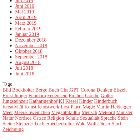
Juli 2019
Juni 2019
Mai 2019
April 2019
März 2019
Februar 2019
Januar 2019
Dezember 2018
November 2018
Oktober 2018
September 2018
August 2018
Juli 2018
Juni 2018
Tags
Bild
Bockholter Berge
Buch
ChatGPT
Corona
Denken
Eiszeit
Ernst Jünger
Fehmarn
Feuerstein
Freiheit
Goethe
Götter
Jungsteinzeit
Katharinenhof
KI
Kiesel
Kinder
Kinderbuch
Kreativität
Kunst
Kunstwerk
Lost Place
Magie
Martin Heidegger
Meer
Meerschweinchen
Megalithkultur
Mensch
Meteorit
Münster
Natur
Nordsee
Ostsee
Religion
Schule
Sexualität
Sprache
Stein
Steine
Steinzeit
Trichterbecherkultur
Wald
Wolf-Dieter Storl
Zeichnung