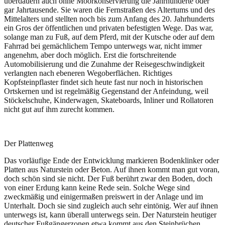
überdauern auch ohne Moorkonservierung die Jahrhunderte oder
gar Jahrtausende. Sie waren die Fernstraßen des Altertums und des
Mittelalters und stellten noch bis zum Anfang des 20. Jahrhunderts
ein Gros der öffentlichen und privaten befestigten Wege. Das war,
solange man zu Fuß, auf dem Pferd, mit der Kutsche oder auf dem
Fahrrad bei gemächlichem Tempo unterwegs war, nicht immer
angenehm, aber doch möglich. Erst die fortschreitende
Automobilisierung und die Zunahme der Reisegeschwindigkeit
verlangten nach ebeneren Wegoberflächen. Richtiges
Kopfsteinpflaster findet sich heute fast nur noch in historischen
Ortskernen und ist regelmäßig Gegenstand der Anfeindung, weil
Stöckelschuhe, Kinderwagen, Skateboards, Inliner und Rollatoren
nicht gut auf ihm zurecht kommen.
Der Plattenweg
Das vorläufige Ende der Entwicklung markieren Bodenklinker oder
Platten aus Naturstein oder Beton. Auf ihnen kommt man gut voran,
doch schön sind sie nicht. Der Fuß berührt zwar den Boden, doch
von einer Erdung kann keine Rede sein. Solche Wege sind
zweckmäßig und einigermaßen preiswert in der Anlage und im
Unterhalt. Doch sie sind zugleich auch sehr eintönig. Wer auf ihnen
unterwegs ist, kann überall unterwegs sein. Der Naturstein heutiger
deutscher Fußgängerzonen etwa kommt aus den Steinbrüchen