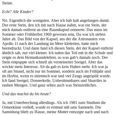
Steine.
Echt? Alle Kinder?
Nö. Eigentlich die wenigsten. Aber ich hab halt angefangen damit.
Der erste Stein, den ich mit nach Hause nahm, war ein Stein, der
mich damals entfernt an eine Raumkapsel erinnerte. Das muss im
Sommer oder Frühherbst 1969 gewesen sein. Da war ich sieben
Jahre alt. Das Bild von der Kapsel, aus der die Astronauten von
Apollo 11 nach der Landung im Meer kletterten, hatte mich
beeindruckt. Und dann fand ich diesen Stein, der der Kapsel entfernt
ähnlich sah, nur viel kleiner. Ich nahm das Teil mit in die Schule und
zeigte es dem Heimatkundelehrer, so was gab’s damals noch. Der
Stein entpuppte sich schnell als versteinerter Seeigel. Aber das
weckte mein Interesse. Ab da gab es kein Halten mehr. Ich war ja
oft am Strand, nicht nur im Sommer, sondern auch im Frühjahr und
im Herbst, wenn es stürmisch war und viel Zeugs angespült wurde.
Ich fand Seeigel, Donnerkeile, Unbestimmbares und Skurriles in
rauhen Mengen. Und ganz selten auch was Steinzeitliches.
Und das machst du bis heute?
Ja, mit Unterbrechung allerdings. Als ich 1981 zum Studium die
Ostseeküste verließ, wurde es erstmal still ums Sammeln. Die
Sammlung blieb zu Hause, meine Mutter entsorgte nach und nach