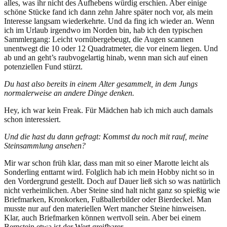
alles, was ihr nicht des Aufhebens würdig erschien. Aber einige
schöne Stücke fand ich dann zehn Jahre später noch vor, als mein
Interesse langsam wiederkehrte. Und da fing ich wieder an. Wenn
ich im Urlaub irgendwo im Norden bin, hab ich den typischen
Sammlergang: Leicht vornübergebeugt, die Augen scannen
unentwegt die 10 oder 12 Quadratmeter, die vor einem liegen. Und
ab und an geht’s raubvogelartig hinab, wenn man sich auf einen
potenziellen Fund stürzt.
Du hast also bereits in einem Alter gesammelt, in dem Jungs
normalerweise an andere Dinge denken.
Hey, ich war kein Freak. Für Mädchen hab ich mich auch damals
schon interessiert.
Und die hast du dann gefragt: Kommst du noch mit rauf, meine
Steinsammlung ansehen?
Mir war schon früh klar, dass man mit so einer Marotte leicht als
Sonderling enttarnt wird. Folglich hab ich mein Hobby nicht so in
den Vordergrund gestellt. Doch auf Dauer ließ sich so was natürlich
nicht verheimlichen. Aber Steine sind halt nicht ganz so spießig wie
Briefmarken, Kronkorken, Fußballerbilder oder Bierdeckel. Man
musste nur auf den materiellen Wert mancher Steine hinweisen.
Klar, auch Briefmarken können wertvoll sein. Aber bei einem
Bernstein etwa ist der Wert greifbarer.