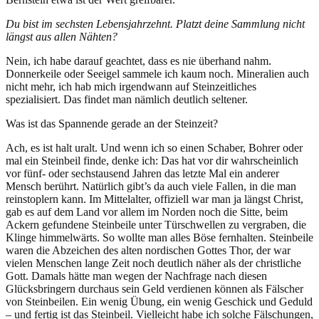
Du bist im sechsten Lebensjahrzehnt. Platzt deine Sammlung nicht
längst aus allen Nähten?
Nein, ich habe darauf geachtet, dass es nie überhand nahm.
Donnerkeile oder Seeigel sammele ich kaum noch. Mineralien auch
nicht mehr, ich hab mich irgendwann auf Steinzeitliches
spezialisiert. Das findet man nämlich deutlich seltener.
Was ist das Spannende gerade an der Steinzeit?
Ach, es ist halt uralt. Und wenn ich so einen Schaber, Bohrer oder
mal ein Steinbeil finde, denke ich: Das hat vor dir wahrscheinlich
vor fünf- oder sechstausend Jahren das letzte Mal ein anderer
Mensch berührt. Natürlich gibt’s da auch viele Fallen, in die man
reinstoplern kann. Im Mittelalter, offiziell war man ja längst Christ,
gab es auf dem Land vor allem im Norden noch die Sitte, beim
Ackern gefundene Steinbeile unter Türschwellen zu vergraben, die
Klinge himmelwärts. So wollte man alles Böse fernhalten. Steinbeile
waren die Abzeichen des alten nordischen Gottes Thor, der war
vielen Menschen lange Zeit noch deutlich näher als der christliche
Gott. Damals hätte man wegen der Nachfrage nach diesen
Glücksbringern durchaus sein Geld verdienen können als Fälscher
von Steinbeilen. Ein wenig Übung, ein wenig Geschick und Geduld
– und fertig ist das Steinbeil. Vielleicht habe ich solche Fälschungen,