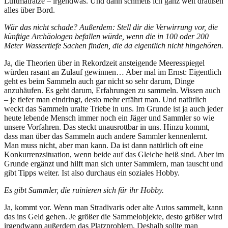
Luftmatratze – irgendwas. Und dann schmeiß ich ganz weit draußen
alles über Bord.
Wär das nicht schade? Außerdem: Stell dir die Verwirrung vor, die
künftige Archäologen befallen würde, wenn die in 100 oder 200
Meter Wassertiefe Sachen finden, die da eigentlich nicht hingehören.
Ja, die Theorien über in Rekordzeit ansteigende Meeresspiegel
würden rasant an Zulauf gewinnen… Aber mal im Ernst: Eigentlich
geht es beim Sammeln auch gar nicht so sehr darum, Dinge
anzuhäufen. Es geht darum, Erfahrungen zu sammeln. Wissen auch
– je tiefer man eindringt, desto mehr erfährt man. Und natürlich
weckt das Sammeln uralte Triebe in uns. Im Grunde ist ja auch jeder
heute lebende Mensch immer noch ein Jäger und Sammler so wie
unsere Vorfahren. Das steckt unausrottbar in uns. Hinzu kommt,
dass man über das Sammeln auch andere Sammler kennenlernt.
Man muss nicht, aber man kann. Da ist dann natürlich oft eine
Konkurrenzsituation, wenn beide auf das Gleiche heiß sind. Aber im
Grunde ergänzt und hilft man sich unter Sammlern, man tauscht und
gibt Tipps weiter. Ist also durchaus ein soziales Hobby.
Es gibt Sammler, die ruinieren sich für ihr Hobby.
Ja, kommt vor. Wenn man Stradivaris oder alte Autos sammelt, kann
das ins Geld gehen. Je größer die Sammelobjekte, desto größer wird
irgendwann außerdem das Platzproblem. Deshalb sollte man