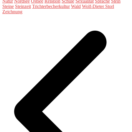
Natur
Nordsee
Ostsee
Religion
Schule
Sexualität
Sprache
Stein
Steine
Steinzeit
Trichterbecherkultur
Wald
Wolf-Dieter Storl
Zeichnung