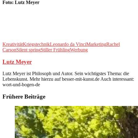
Foto: Lutz Meyer
Kreativität
Kriegstechnik
Leonardo da Vinci
Marketing
Rachel
Carson
Silent spring
Stiller Frühling
Werbung
Lutz Meyer
Lutz Meyer ist Philosoph und Autor. Sein wichtigstes Thema: die
Lebenskunst. Mehr hierzu auf besser-mit-kunst.de Auch interessant:
wort-und-bogen-de
Frühere Beiträge