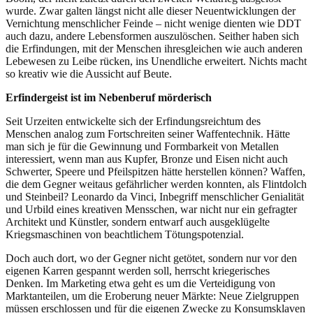
wurde. Zwar galten längst nicht alle dieser Neuentwicklungen der
Vernichtung menschlicher Feinde – nicht wenige dienten wie DDT
auch dazu, andere Lebensformen auszulöschen. Seither haben sich
die Erfindungen, mit der Menschen ihresgleichen wie auch anderen
Lebewesen zu Leibe rücken, ins Unendliche erweitert. Nichts macht
so kreativ wie die Aussicht auf Beute.
Erfindergeist ist im Nebenberuf mörderisch
Seit Urzeiten entwickelte sich der Erfindungsreichtum des
Menschen analog zum Fortschreiten seiner Waffentechnik. Hätte
man sich je für die Gewinnung und Formbarkeit von Metallen
interessiert, wenn man aus Kupfer, Bronze und Eisen nicht auch
Schwerter, Speere und Pfeilspitzen hätte herstellen können? Waffen,
die dem Gegner weitaus gefährlicher werden konnten, als Flintdolch
und Steinbeil? Leonardo da Vinci, Inbegriff menschlicher Genialität
und Urbild eines kreativen Mensschen, war nicht nur ein gefragter
Architekt und Künstler, sondern entwarf auch ausgeklügelte
Kriegsmaschinen von beachtlichem Tötungspotenzial.
Doch auch dort, wo der Gegner nicht getötet, sondern nur vor den
eigenen Karren gespannt werden soll, herrscht kriegerisches
Denken. Im Marketing etwa geht es um die Verteidigung von
Marktanteilen, um die Eroberung neuer Märkte: Neue Zielgruppen
müssen erschlossen und für die eigenen Zwecke zu Konsumsklaven