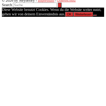
© 2026 by Steynerley -
Impressum
-
Datenschutz
Search
Diese Website benutzt Cookies. Wenn du die Website weiter nutzt,
gehen wir von deinem Einverständnis aus.
OK
Weiterlesen