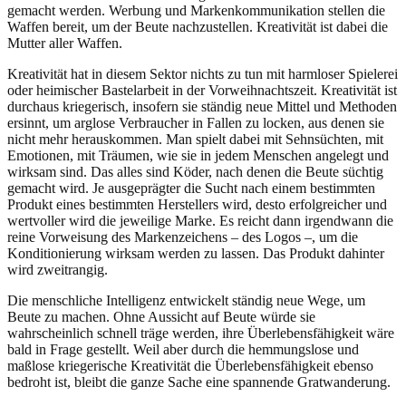
gemacht werden. Werbung und Markenkommunikation stellen die
Waffen bereit, um der Beute nachzustellen. Kreativität ist dabei die
Mutter aller Waffen.
Kreativität hat in diesem Sektor nichts zu tun mit harmloser Spielerei
oder heimischer Bastelarbeit in der Vorweihnachtszeit. Kreativität ist
durchaus kriegerisch, insofern sie ständig neue Mittel und Methoden
ersinnt, um arglose Verbraucher in Fallen zu locken, aus denen sie
nicht mehr herauskommen. Man spielt dabei mit Sehnsüchten, mit
Emotionen, mit Träumen, wie sie in jedem Menschen angelegt und
wirksam sind. Das alles sind Köder, nach denen die Beute süchtig
gemacht wird. Je ausgeprägter die Sucht nach einem bestimmten
Produkt eines bestimmten Herstellers wird, desto erfolgreicher und
wertvoller wird die jeweilige Marke. Es reicht dann irgendwann die
reine Vorweisung des Markenzeichens – des Logos –, um die
Konditionierung wirksam werden zu lassen. Das Produkt dahinter
wird zweitrangig.
Die menschliche Intelligenz entwickelt ständig neue Wege, um
Beute zu machen. Ohne Aussicht auf Beute würde sie
wahrscheinlich schnell träge werden, ihre Überlebensfähigkeit wäre
bald in Frage gestellt. Weil aber durch die hemmungslose und
maßlose kriegerische Kreativität die Überlebensfähigkeit ebenso
bedroht ist, bleibt die ganze Sache eine spannende Gratwanderung.