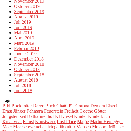
November 2019
Oktober 2019
September 2019
August 2019
Juli 2019
Juni 2019
Mai 2019
April 2019
März 2019
Februar 2019
Januar 2019
Dezember 2018
November 2018
Oktober 2018
September 2018
August 2018
Juli 2018
Juni 2018
Tags
Bild
Bockholter Berge
Buch
ChatGPT
Corona
Denken
Eiszeit
Ernst Jünger
Fehmarn
Feuerstein
Freiheit
Goethe
Götter
Jungsteinzeit
Katharinenhof
KI
Kiesel
Kinder
Kinderbuch
Kreativität
Kunst
Kunstwerk
Lost Place
Magie
Martin Heidegger
Meer
Meerschweinchen
Megalithkultur
Mensch
Meteorit
Münster