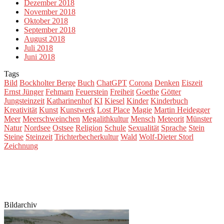
Dezember 2018
November 2018
Oktober 2018
September 2018
August 2018
Juli 2018
Juni 2018
Tags
Bild
Bockholter Berge
Buch
ChatGPT
Corona
Denken
Eiszeit
Ernst Jünger
Fehmarn
Feuerstein
Freiheit
Goethe
Götter
Jungsteinzeit
Katharinenhof
KI
Kiesel
Kinder
Kinderbuch
Kreativität
Kunst
Kunstwerk
Lost Place
Magie
Martin Heidegger
Meer
Meerschweinchen
Megalithkultur
Mensch
Meteorit
Münster
Natur
Nordsee
Ostsee
Religion
Schule
Sexualität
Sprache
Stein
Steine
Steinzeit
Trichterbecherkultur
Wald
Wolf-Dieter Storl
Zeichnung
Bildarchiv