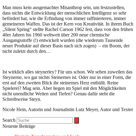
Man muss kein ausgemachter Misanthrop sein, um festzustellen,
dass nichts die Entwicklung der menschlichen Intelligenz so sehr
befördert hat, wie die Erfindung von immer raffinierteren, immer
gemeineren Waffen. Das ist der Kern von Kreativität. In ihrem Buch
„Silent Spring“ stellte Rachel Carson 1962 fest, dass von den frühen
40er Jahren bis 1960 weltweit über 200 neue chemische
Ausgangsstoffe (!) entwickelt wurden (die wiederum Tausende
neuer Produkte auf dieser Basis nach sich zogen) – ein Boom, der
nicht zuletzt durch den…
Ist wirklich alles steynerley? Für uns schon. Wir sehen zuweilen das
Steynerne, wo gar nichts Steinernes ist. Oder nur in einer Form, die
erst auf den zweiten Blick ihr steinernes Herz enthüllt. Reine
Spielerei? Mag sein. Aber liegen im Spiel mit den Möglichkeiten
nicht unendliche Weiten und Tiefen? Genau dafür steht die
Schreibweise Steyn.
Nicole Hein, Autorin und Journalistin Lutz Meyer, Autor und Texter
Search
Neueste Beiträge