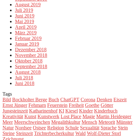
August 2019
Juli 2019
Juni 2019
Mai 2019
April 2019
März 2019
Februar 2019
Januar 2019
Dezember 2018
November 2018
Oktober 2018
September 2018
August 2018
Juli 2018
Juni 2018
Tags
Bild
Bockholter Berge
Buch
ChatGPT
Corona
Denken
Eiszeit
Ernst Jünger
Fehmarn
Feuerstein
Freiheit
Goethe
Götter
Jungsteinzeit
Katharinenhof
KI
Kiesel
Kinder
Kinderbuch
Kreativität
Kunst
Kunstwerk
Lost Place
Magie
Martin Heidegger
Meer
Meerschweinchen
Megalithkultur
Mensch
Meteorit
Münster
Natur
Nordsee
Ostsee
Religion
Schule
Sexualität
Sprache
Stein
Steine
Steinzeit
Trichterbecherkultur
Wald
Wolf-Dieter Storl
Zeichnung