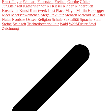
Ernst Jünger
Fehmarn
Feuerstein
Freiheit
Goethe
Götter
Jungsteinzeit
Katharinenhof
KI
Kiesel
Kinder
Kinderbuch
Kreativität
Kunst
Kunstwerk
Lost Place
Magie
Martin Heidegger
Meer
Meerschweinchen
Megalithkultur
Mensch
Meteorit
Münster
Natur
Nordsee
Ostsee
Religion
Schule
Sexualität
Sprache
Stein
Steine
Steinzeit
Trichterbecherkultur
Wald
Wolf-Dieter Storl
Zeichnung