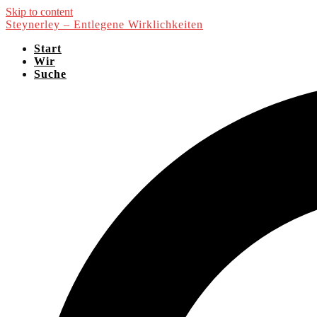
Skip to content
Steynerley – Entlegene Wirklichkeiten
Start
Wir
Suche