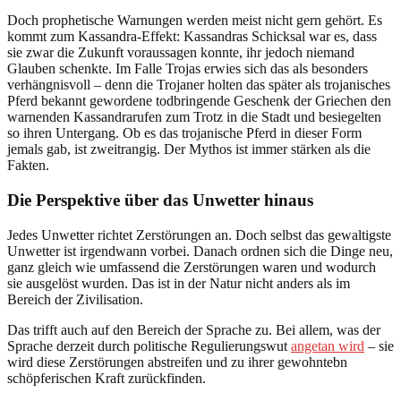
Doch prophetische Warnungen werden meist nicht gern gehört. Es
kommt zum Kassandra-Effekt: Kassandras Schicksal war es, dass
sie zwar die Zukunft voraussagen konnte, ihr jedoch niemand
Glauben schenkte. Im Falle Trojas erwies sich das als besonders
verhängnisvoll – denn die Trojaner holten das später als trojanisches
Pferd bekannt gewordene todbringende Geschenk der Griechen den
warnenden Kassandrarufen zum Trotz in die Stadt und besiegelten
so ihren Untergang. Ob es das trojanische Pferd in dieser Form
jemals gab, ist zweitrangig. Der Mythos ist immer stärken als die
Fakten.
Die Perspektive über das Unwetter hinaus
Jedes Unwetter richtet Zerstörungen an. Doch selbst das gewaltigste
Unwetter ist irgendwann vorbei. Danach ordnen sich die Dinge neu,
ganz gleich wie umfassend die Zerstörungen waren und wodurch
sie ausgelöst wurden. Das ist in der Natur nicht anders als im
Bereich der Zivilisation.
Das trifft auch auf den Bereich der Sprache zu. Bei allem, was der
Sprache derzeit durch politische Regulierungswut
angetan wird
– sie
wird diese Zerstörungen abstreifen und zu ihrer gewohntebn
schöpferischen Kraft zurückfinden.