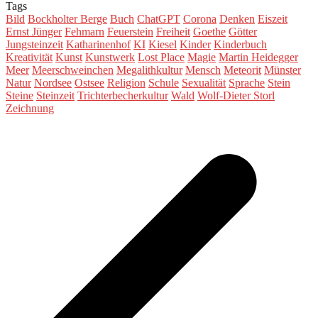
Tags
Bild
Bockholter Berge
Buch
ChatGPT
Corona
Denken
Eiszeit
Ernst Jünger
Fehmarn
Feuerstein
Freiheit
Goethe
Götter
Jungsteinzeit
Katharinenhof
KI
Kiesel
Kinder
Kinderbuch
Kreativität
Kunst
Kunstwerk
Lost Place
Magie
Martin Heidegger
Meer
Meerschweinchen
Megalithkultur
Mensch
Meteorit
Münster
Natur
Nordsee
Ostsee
Religion
Schule
Sexualität
Sprache
Stein
Steine
Steinzeit
Trichterbecherkultur
Wald
Wolf-Dieter Storl
Zeichnung