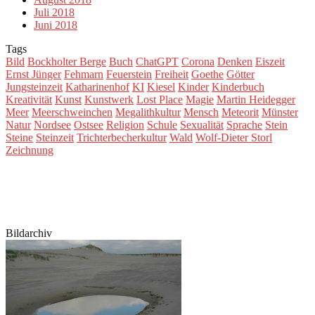
Juli 2018
Juni 2018
Tags
Bild
Bockholter Berge
Buch
ChatGPT
Corona
Denken
Eiszeit
Ernst Jünger
Fehmarn
Feuerstein
Freiheit
Goethe
Götter
Jungsteinzeit
Katharinenhof
KI
Kiesel
Kinder
Kinderbuch
Kreativität
Kunst
Kunstwerk
Lost Place
Magie
Martin Heidegger
Meer
Meerschweinchen
Megalithkultur
Mensch
Meteorit
Münster
Natur
Nordsee
Ostsee
Religion
Schule
Sexualität
Sprache
Stein
Steine
Steinzeit
Trichterbecherkultur
Wald
Wolf-Dieter Storl
Zeichnung
Bildarchiv