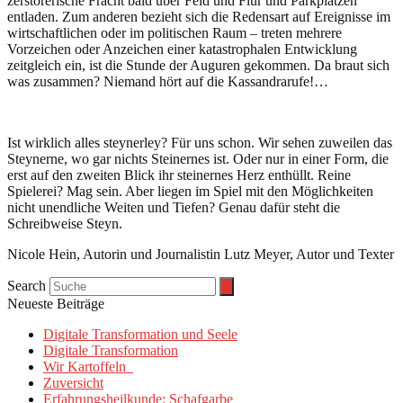
zerstörerische Fracht bald über Feld und Flur und Parkplätzen
entladen. Zum anderen bezieht sich die Redensart auf Ereignisse im
wirtschaftlichen oder im politischen Raum – treten mehrere
Vorzeichen oder Anzeichen einer katastrophalen Entwicklung
zeitgleich ein, ist die Stunde der Auguren gekommen. Da braut sich
was zusammen? Niemand hört auf die Kassandrarufe!…
Ist wirklich alles steynerley? Für uns schon. Wir sehen zuweilen das
Steynerne, wo gar nichts Steinernes ist. Oder nur in einer Form, die
erst auf den zweiten Blick ihr steinernes Herz enthüllt. Reine
Spielerei? Mag sein. Aber liegen im Spiel mit den Möglichkeiten
nicht unendliche Weiten und Tiefen? Genau dafür steht die
Schreibweise Steyn.
Nicole Hein, Autorin und Journalistin Lutz Meyer, Autor und Texter
Search
Neueste Beiträge
Digitale Transformation und Seele
Digitale Transformation
Wir Kartoffeln
Zuversicht
Erfahrungsheilkunde: Schafgarbe