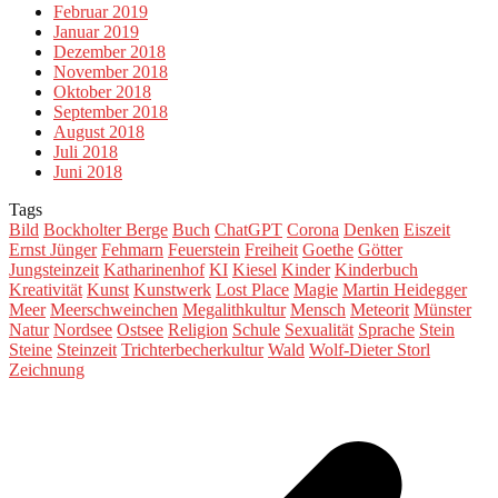
Februar 2019
Januar 2019
Dezember 2018
November 2018
Oktober 2018
September 2018
August 2018
Juli 2018
Juni 2018
Tags
Bild
Bockholter Berge
Buch
ChatGPT
Corona
Denken
Eiszeit
Ernst Jünger
Fehmarn
Feuerstein
Freiheit
Goethe
Götter
Jungsteinzeit
Katharinenhof
KI
Kiesel
Kinder
Kinderbuch
Kreativität
Kunst
Kunstwerk
Lost Place
Magie
Martin Heidegger
Meer
Meerschweinchen
Megalithkultur
Mensch
Meteorit
Münster
Natur
Nordsee
Ostsee
Religion
Schule
Sexualität
Sprache
Stein
Steine
Steinzeit
Trichterbecherkultur
Wald
Wolf-Dieter Storl
Zeichnung