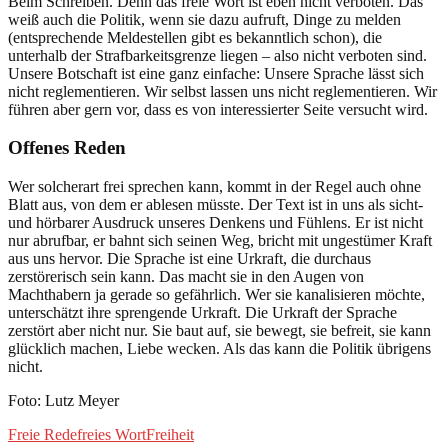
Beim Schreiben. Denn das freie Wort ist eben nicht verboten. Das
weiß auch die Politik, wenn sie dazu aufruft, Dinge zu melden
(entsprechende Meldestellen gibt es bekanntlich schon), die
unterhalb der Strafbarkeitsgrenze liegen – also nicht verboten sind.
Unsere Botschaft ist eine ganz einfache: Unsere Sprache lässt sich
nicht reglementieren. Wir selbst lassen uns nicht reglementieren. Wir
führen aber gern vor, dass es von interessierter Seite versucht wird.
Offenes Reden
Wer solcherart frei sprechen kann, kommt in der Regel auch ohne
Blatt aus, von dem er ablesen müsste. Der Text ist in uns als sicht-
und hörbarer Ausdruck unseres Denkens und Fühlens. Er ist nicht
nur abrufbar, er bahnt sich seinen Weg, bricht mit ungestümer Kraft
aus uns hervor. Die Sprache ist eine Urkraft, die durchaus
zerstörerisch sein kann. Das macht sie in den Augen von
Machthabern ja gerade so gefährlich. Wer sie kanalisieren möchte,
unterschätzt ihre sprengende Urkraft. Die Urkraft der Sprache
zerstört aber nicht nur. Sie baut auf, sie bewegt, sie befreit, sie kann
glücklich machen, Liebe wecken. Als das kann die Politik übrigens
nicht.
Foto: Lutz Meyer
Freie Rede
freies Wort
Freiheit