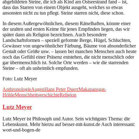
abgebildeten Steine, die ich als Kind am Ostseestrand fand – ist,
dass das Starren von einem Objekt ausgeht, welches so etwas
ansonsten nicht zu tun pflegt. Steine starren nicht, diese schon.
In diesem Außergewöhnlichen, diesem Rätselhaften, könnte einer
der uralten und ersten Keime für jenes Empfinden liegen, das wir
später dann als Religion bezeichnen. Auch besondere
Landschaftsformen – speziell geformte Berge, Hügel, Schluchten,
Gewässer von ungewöhnlicher Färbung, Bäume von absonderlicher
Gestalt oder Größe usw. – lassen bei manchen Menschen auch heute
noch das Gefühl einer Präsenz entstehen, die nicht menschlich oder
gar übermenschlich ist. Solche Orte werden – wie die starrenden
Steine – oft als unheimlich empfunden.
Foto: Lutz Meyer
Anthropologie
Augen
Hans Peter Duerr
Makapansgat-
Höhle
Menschheitsgeschichte
Religion
Lutz Meyer
Lutz Meyer ist Philosoph und Autor. Sein wichtigstes Thema: die
Lebenskunst. Mehr hierzu auf besser-mit-kunst.de Auch interessant:
wort-und-bogen-de