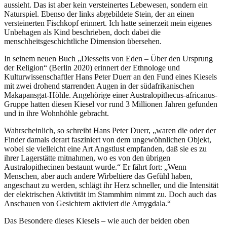
aussieht. Das ist aber kein versteinertes Lebewesen, sondern ein
Naturspiel. Ebenso der links abgebildete Stein, der an einen
versteinerten Fischkopf erinnert. Ich hatte seinerzeit mein eigenes
Unbehagen als Kind beschrieben, doch dabei die
menschheitsgeschichtliche Dimension übersehen.
In seinem neuen Buch „Diesseits von Eden – Über den Ursprung
der Religion“ (Berlin 2020) erinnert der Ethnologe und
Kulturwissenschaftler Hans Peter Duerr an den Fund eines Kiesels
mit zwei drohend starrenden Augen in der südafrikanischen
Makapansgat-Höhle. Angehörige einer Australopithecus-africanus-
Gruppe hatten diesen Kiesel vor rund 3 Millionen Jahren gefunden
und in ihre Wohnhöhle gebracht.
Wahrscheinlich, so schreibt Hans Peter Duerr, „waren die oder der
Finder damals derart fasziniert von dem ungewöhnlichen Objekt,
wobei sie vielleicht eine Art Angstlust empfanden, daß sie es zu
ihrer Lagerstätte mitnahmen, wo es von den übrigen
Australopithecinen bestaunt wurde.“ Er fährt fort: „Wenn
Menschen, aber auch andere Wirbeltiere das Gefühl haben,
angeschaut zu werden, schlägt ihr Herz schneller, und die Intensität
der elektrischen Aktivtität im Stammhirn nimmt zu. Doch auch das
Anschauen von Gesichtern aktiviert die Amygdala.“
Das Besondere dieses Kiesels – wie auch der beiden oben