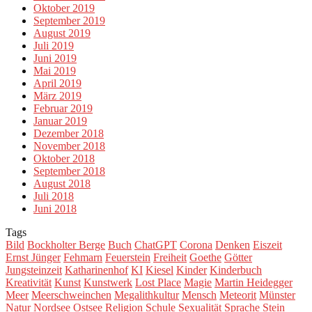
Oktober 2019
September 2019
August 2019
Juli 2019
Juni 2019
Mai 2019
April 2019
März 2019
Februar 2019
Januar 2019
Dezember 2018
November 2018
Oktober 2018
September 2018
August 2018
Juli 2018
Juni 2018
Tags
Bild
Bockholter Berge
Buch
ChatGPT
Corona
Denken
Eiszeit
Ernst Jünger
Fehmarn
Feuerstein
Freiheit
Goethe
Götter
Jungsteinzeit
Katharinenhof
KI
Kiesel
Kinder
Kinderbuch
Kreativität
Kunst
Kunstwerk
Lost Place
Magie
Martin Heidegger
Meer
Meerschweinchen
Megalithkultur
Mensch
Meteorit
Münster
Natur
Nordsee
Ostsee
Religion
Schule
Sexualität
Sprache
Stein