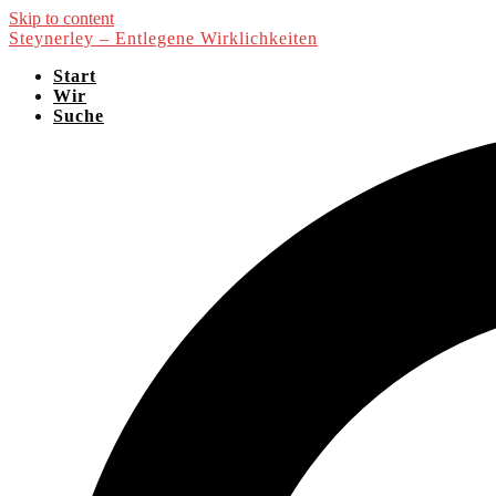
Skip to content
Steynerley – Entlegene Wirklichkeiten
Start
Wir
Suche