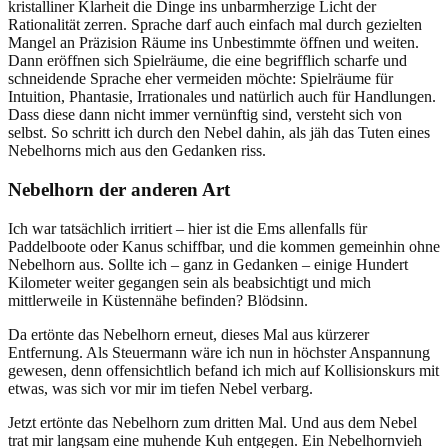
kristalliner Klarheit die Dinge ins unbarmherzige Licht der
Rationalität zerren. Sprache darf auch einfach mal durch gezielten
Mangel an Präzision Räume ins Unbestimmte öffnen und weiten.
Dann eröffnen sich Spielräume, die eine begrifflich scharfe und
schneidende Sprache eher vermeiden möchte: Spielräume für
Intuition, Phantasie, Irrationales und natürlich auch für Handlungen.
Dass diese dann nicht immer vernünftig sind, versteht sich von
selbst. So schritt ich durch den Nebel dahin, als jäh das Tuten eines
Nebelhorns mich aus den Gedanken riss.
Nebelhorn der anderen Art
Ich war tatsächlich irritiert – hier ist die Ems allenfalls für
Paddelboote oder Kanus schiffbar, und die kommen gemeinhin ohne
Nebelhorn aus. Sollte ich – ganz in Gedanken – einige Hundert
Kilometer weiter gegangen sein als beabsichtigt und mich
mittlerweile in Küstennähe befinden? Blödsinn.
Da ertönte das Nebelhorn erneut, dieses Mal aus kürzerer
Entfernung. Als Steuermann wäre ich nun in höchster Anspannung
gewesen, denn offensichtlich befand ich mich auf Kollisionskurs mit
etwas, was sich vor mir im tiefen Nebel verbarg.
Jetzt ertönte das Nebelhorn zum dritten Mal. Und aus dem Nebel
trat mir langsam eine muhende Kuh entgegen. Ein Nebelhornvieh