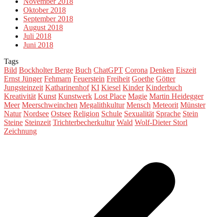
November 2018
Oktober 2018
September 2018
August 2018
Juli 2018
Juni 2018
Tags
Bild
Bockholter Berge
Buch
ChatGPT
Corona
Denken
Eiszeit
Ernst Jünger
Fehmarn
Feuerstein
Freiheit
Goethe
Götter
Jungsteinzeit
Katharinenhof
KI
Kiesel
Kinder
Kinderbuch
Kreativität
Kunst
Kunstwerk
Lost Place
Magie
Martin Heidegger
Meer
Meerschweinchen
Megalithkultur
Mensch
Meteorit
Münster
Natur
Nordsee
Ostsee
Religion
Schule
Sexualität
Sprache
Stein
Steine
Steinzeit
Trichterbecherkultur
Wald
Wolf-Dieter Storl
Zeichnung