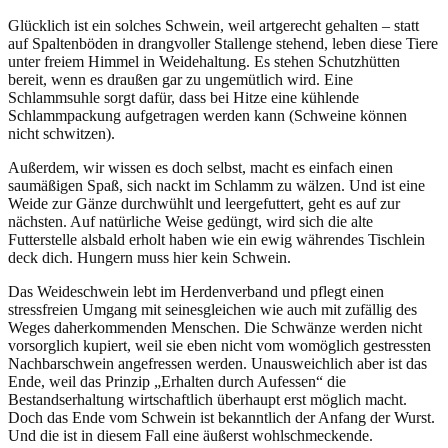
Glücklich ist ein solches Schwein, weil artgerecht gehalten – statt
auf Spaltenböden in drangvoller Stallenge stehend, leben diese Tiere
unter freiem Himmel in Weidehaltung. Es stehen Schutzhütten
bereit, wenn es draußen gar zu ungemütlich wird. Eine
Schlammsuhle sorgt dafür, dass bei Hitze eine kühlende
Schlammpackung aufgetragen werden kann (Schweine können
nicht schwitzen).
Außerdem, wir wissen es doch selbst, macht es einfach einen
saumäßigen Spaß, sich nackt im Schlamm zu wälzen. Und ist eine
Weide zur Gänze durchwühlt und leergefuttert, geht es auf zur
nächsten. Auf natürliche Weise gedüngt, wird sich die alte
Futterstelle alsbald erholt haben wie ein ewig währendes Tischlein
deck dich. Hungern muss hier kein Schwein.
Das Weideschwein lebt im Herdenverband und pflegt einen
stressfreien Umgang mit seinesgleichen wie auch mit zufällig des
Weges daherkommenden Menschen. Die Schwänze werden nicht
vorsorglich kupiert, weil sie eben nicht vom womöglich gestressten
Nachbarschwein angefressen werden. Unausweichlich aber ist das
Ende, weil das Prinzip „Erhalten durch Aufessen“ die
Bestandserhaltung wirtschaftlich überhaupt erst möglich macht.
Doch das Ende vom Schwein ist bekanntlich der Anfang der Wurst.
Und die ist in diesem Fall eine äußerst wohlschmeckende.