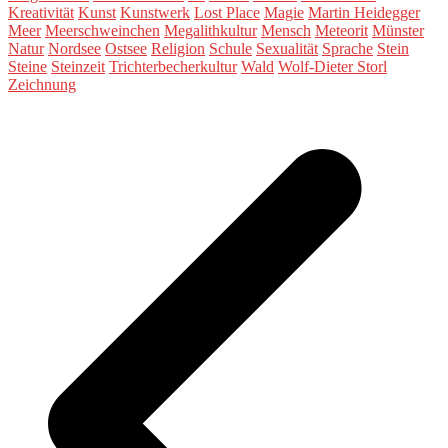
Kreativität
Kunst
Kunstwerk
Lost Place
Magie
Martin Heidegger
Meer
Meerschweinchen
Megalithkultur
Mensch
Meteorit
Münster
Natur
Nordsee
Ostsee
Religion
Schule
Sexualität
Sprache
Stein
Steine
Steinzeit
Trichterbecherkultur
Wald
Wolf-Dieter Storl
Zeichnung