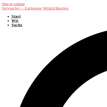
Skip to content
Steynerley – Entlegene Wirklichkeiten
Start
Wir
Suche