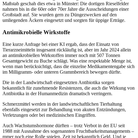
Maßstab geschah dies etwa in Münster: Die dortigen Rieselfelder
nahmen bis in die 60er oder 70er Jahre die Ausscheidungen einer
Großstadt auf. Sie wurden gern zu Düngezwecken auf den
umliegenden Äckern eingesetzt und sorgten für üppige Erträge.
Antimikrobielle Wirkstoffe
Eine kurze Anfrage bei einer KI ergab, dass der Einsatz von
Tierarzneimitteln insgesamt rückläufig ist, aber im Jahr 2024 allein
an antimikrobiellen Wirkstoffen immer noch mit 507 Tonnen
Gesamtgewicht zu Buche schlägt. Was eine respektable Menge ist,
wenn man berücksichtigt, dass die einzelne Medikamentengabe sich
im Milligramm- oder unteren Grammbereich bewegen dürfte.
Die in der Landwirtschaft eingesetzten Antibiotika sorgen
bekanntlich für zunehmende Resistenzen, die auch die Wirkung von
Antibiotika in der Humanmedizin dramatisch verringern.
Schmerzmittel werden in der landwirtschaftlichen Tierhaltung
ebenfalls eingesetzt zur Behandlung von akuten Entzündungen,
Verletzungen oder bei medizinischen Eingriffen.
Auch Wachstumshormone dürften – trotz Verbot in der EU seit
1988 mit Ausnahme des sogenannten Fruchtbarkeitsmanagements –
mmer noch eine Rolle spielen. Zeit ist bekanntlich Geld. Und je