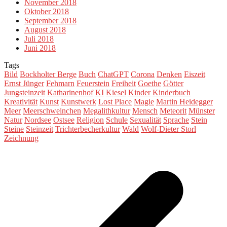
November 2018
Oktober 2018
September 2018
August 2018
Juli 2018
Juni 2018
Tags
Bild
Bockholter Berge
Buch
ChatGPT
Corona
Denken
Eiszeit
Ernst Jünger
Fehmarn
Feuerstein
Freiheit
Goethe
Götter
Jungsteinzeit
Katharinenhof
KI
Kiesel
Kinder
Kinderbuch
Kreativität
Kunst
Kunstwerk
Lost Place
Magie
Martin Heidegger
Meer
Meerschweinchen
Megalithkultur
Mensch
Meteorit
Münster
Natur
Nordsee
Ostsee
Religion
Schule
Sexualität
Sprache
Stein
Steine
Steinzeit
Trichterbecherkultur
Wald
Wolf-Dieter Storl
Zeichnung