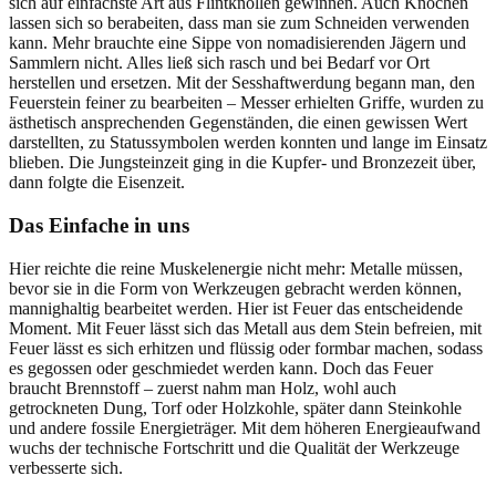
sich auf einfachste Art aus Flintknollen gewinnen. Auch Knochen
lassen sich so berabeiten, dass man sie zum Schneiden verwenden
kann. Mehr brauchte eine Sippe von nomadisierenden Jägern und
Sammlern nicht. Alles ließ sich rasch und bei Bedarf vor Ort
herstellen und ersetzen. Mit der Sesshaftwerdung begann man, den
Feuerstein feiner zu bearbeiten – Messer erhielten Griffe, wurden zu
ästhetisch ansprechenden Gegenständen, die einen gewissen Wert
darstellten, zu Statussymbolen werden konnten und lange im Einsatz
blieben. Die Jungsteinzeit ging in die Kupfer- und Bronzezeit über,
dann folgte die Eisenzeit.
Das Einfache in uns
Hier reichte die reine Muskelenergie nicht mehr: Metalle müssen,
bevor sie in die Form von Werkzeugen gebracht werden können,
mannighaltig bearbeitet werden. Hier ist Feuer das entscheidende
Moment. Mit Feuer lässt sich das Metall aus dem Stein befreien, mit
Feuer lässt es sich erhitzen und flüssig oder formbar machen, sodass
es gegossen oder geschmiedet werden kann. Doch das Feuer
braucht Brennstoff – zuerst nahm man Holz, wohl auch
getrockneten Dung, Torf oder Holzkohle, später dann Steinkohle
und andere fossile Energieträger. Mit dem höheren Energieaufwand
wuchs der technische Fortschritt und die Qualität der Werkzeuge
verbesserte sich.