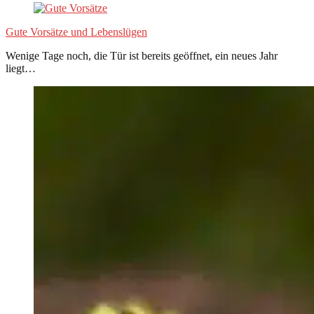
Gute Vorsätze und Lebenslügen
Wenige Tage noch, die Tür ist bereits geöffnet, ein neues Jahr
liegt…