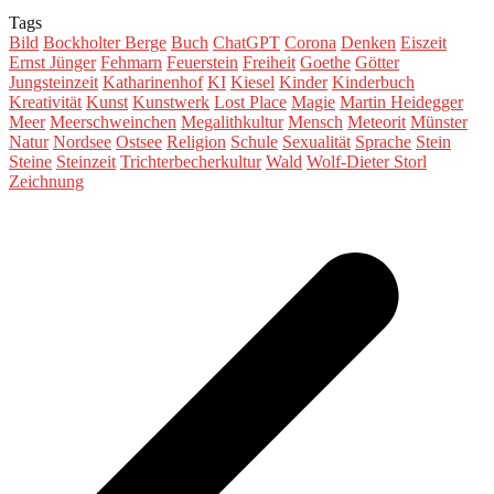
Tags
Bild
Bockholter Berge
Buch
ChatGPT
Corona
Denken
Eiszeit
Ernst Jünger
Fehmarn
Feuerstein
Freiheit
Goethe
Götter
Jungsteinzeit
Katharinenhof
KI
Kiesel
Kinder
Kinderbuch
Kreativität
Kunst
Kunstwerk
Lost Place
Magie
Martin Heidegger
Meer
Meerschweinchen
Megalithkultur
Mensch
Meteorit
Münster
Natur
Nordsee
Ostsee
Religion
Schule
Sexualität
Sprache
Stein
Steine
Steinzeit
Trichterbecherkultur
Wald
Wolf-Dieter Storl
Zeichnung