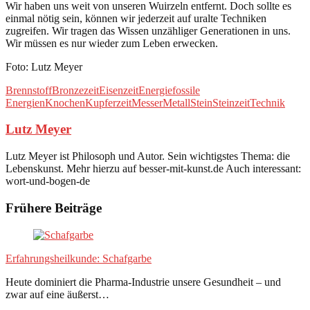
Wir haben uns weit von unseren Wuirzeln entfernt. Doch sollte es
einmal nötig sein, können wir jederzeit auf uralte Techniken
zugreifen. Wir tragen das Wissen unzähliger Generationen in uns.
Wir müssen es nur wieder zum Leben erwecken.
Foto: Lutz Meyer
Brennstoff
Bronzezeit
Eisenzeit
Energie
fossile
Energien
Knochen
Kupferzeit
Messer
Metall
Stein
Steinzeit
Technik
Lutz Meyer
Lutz Meyer ist Philosoph und Autor. Sein wichtigstes Thema: die
Lebenskunst. Mehr hierzu auf besser-mit-kunst.de Auch interessant:
wort-und-bogen-de
Frühere Beiträge
Erfahrungsheilkunde: Schafgarbe
Heute dominiert die Pharma-Industrie unsere Gesundheit – und
zwar auf eine äußerst…