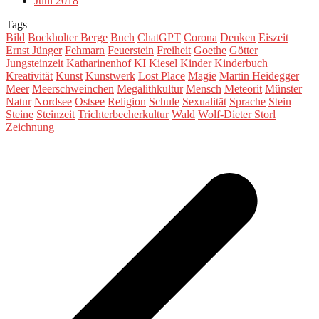
Juni 2018
Tags
Bild
Bockholter Berge
Buch
ChatGPT
Corona
Denken
Eiszeit
Ernst Jünger
Fehmarn
Feuerstein
Freiheit
Goethe
Götter
Jungsteinzeit
Katharinenhof
KI
Kiesel
Kinder
Kinderbuch
Kreativität
Kunst
Kunstwerk
Lost Place
Magie
Martin Heidegger
Meer
Meerschweinchen
Megalithkultur
Mensch
Meteorit
Münster
Natur
Nordsee
Ostsee
Religion
Schule
Sexualität
Sprache
Stein
Steine
Steinzeit
Trichterbecherkultur
Wald
Wolf-Dieter Storl
Zeichnung