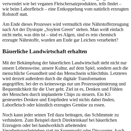
verwendet wie bei veganen Fleischersatzprodukten, teils findet –
wie beim Laborfleisch – eine Entkoppelung vom natürlich erzeugten
Rohstoff statt.
Am Ende dieses Prozesses wird vermutlich eine Nährstofferzeugung
nach Art der Dystopie „Soylent Green“ stehen. Man weiß einfach
nicht mehr, was drin ist – sind es Algen, sind es rein chemisch
erzeugte Nährstoffe, wurden am Ende gar Leichen verarbeitet?
Bäuerliche Landwirtschaft erhalten
Mit der Bekämpfung der bäuerlichen Landwirtschaft steht nicht nur
unsere Lebensweise, unsere Kultur, auf dem Spiel, sondern auch die
menschliche Gesundheit und das Menschsein schlechthin. Letzteres
wird derzeit außerdem durch die digitale Transformation
angegriffen, bei der es keineswegs nur um Prozessoptimierung und
Bequemlichkeit für die User geht. Ziel ist es, Denken und Fühlen
der Menschen durch implantierte Chips zu steuern. Ein KI-
gesteuertes Denken und Empfinden wird nichts dabei finden,
Laborfleisch oder künstlich erzeugtes Gemüse zu essen.
Noch kann jeder seinen Teil dazu beitragen, das Schlimmste zu
verhindern. Zum Beispiel durch Direkteinkauf bei bäuerlichen
Erzeugern oder bei handwerklich arbeitenden
Verarbeitungsbetrieben statt im Supermarkt oder Discounter. Auch