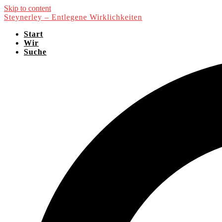
Skip to content
Steynerley – Entlegene Wirklichkeiten
Start
Wir
Suche