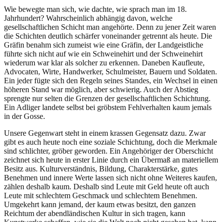
Wie bewegte man sich, wie dachte, wie sprach man im 18.
Jahrhundert? Wahrscheinlich abhängig davon, welche
gesellschaftlichen Schicht man angehörte. Denn zu jener Zeit waren
die Schichten deutlich schärfer voneinander getrennt als heute. Die
Gräfin benahm sich zumeist wie eine Gräfin, der Landgeistliche
führte sich nicht auf wie ein Schweinehirt und der Schweinehirt
wiederum war klar als solcher zu erkennen. Daneben Kaufleute,
Advocaten, Wirte, Handwerker, Schulmeister, Bauern und Soldaten.
Ein jeder fügte sich den Regeln seines Standes, ein Wechsel in einen
höheren Stand war möglich, aber schwierig. Auch der Abstieg
sprengte nur selten die Grenzen der gesellschaftlichen Schichtung.
Ein Adliger landete selbst bei gröbstem Fehlverhalten kaum jemals
in der Gosse.
Unsere Gegenwart steht in einem krassen Gegensatz dazu. Zwar
gibt es auch heute noch eine soziale Schichtung, doch die Merkmale
sind schlichter, gröber geworden. Ein Angehöriger der Oberschicht
zeichnet sich heute in erster Linie durch ein Übermaß an materiellem
Besitz aus. Kulturverständnis, Bildung, Charakterstärke, gutes
Benehmen und innere Werte lassen sich nicht ohne Weiteres kaufen,
zählen deshalb kaum. Deshalb sind Leute mit Geld heute oft auch
Leute mit schlechtem Geschmack und schlechtem Benehmen.
Umgekehrt kann jemand, der kaum etwas besitzt, den ganzen
Reichtum der abendländischen Kultur in sich tragen, kann