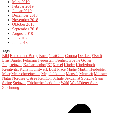
März 2019
Februar 2019
Januar 2019
Dezember 2018
November 2018
Oktober 2018
September 2018
August 2018
Juli 2018
Juni 2018
Tags
Bild
Bockholter Berge
Buch
ChatGPT
Corona
Denken
Eiszeit
Ernst Jünger
Fehmarn
Feuerstein
Freiheit
Goethe
Götter
Jungsteinzeit
Katharinenhof
KI
Kiesel
Kinder
Kinderbuch
Kreativität
Kunst
Kunstwerk
Lost Place
Magie
Martin Heidegger
Meer
Meerschweinchen
Megalithkultur
Mensch
Meteorit
Münster
Natur
Nordsee
Ostsee
Religion
Schule
Sexualität
Sprache
Stein
Steine
Steinzeit
Trichterbecherkultur
Wald
Wolf-Dieter Storl
Zeichnung