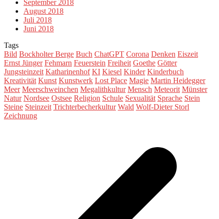
September 2018
August 2018
Juli 2018
Juni 2018
Tags
Bild
Bockholter Berge
Buch
ChatGPT
Corona
Denken
Eiszeit
Ernst Jünger
Fehmarn
Feuerstein
Freiheit
Goethe
Götter
Jungsteinzeit
Katharinenhof
KI
Kiesel
Kinder
Kinderbuch
Kreativität
Kunst
Kunstwerk
Lost Place
Magie
Martin Heidegger
Meer
Meerschweinchen
Megalithkultur
Mensch
Meteorit
Münster
Natur
Nordsee
Ostsee
Religion
Schule
Sexualität
Sprache
Stein
Steine
Steinzeit
Trichterbecherkultur
Wald
Wolf-Dieter Storl
Zeichnung