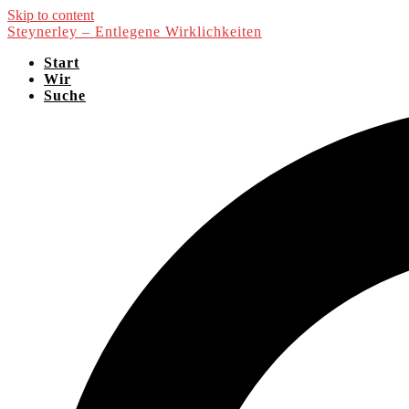
Skip to content
Steynerley – Entlegene Wirklichkeiten
Start
Wir
Suche