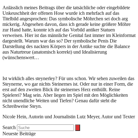
Anlässlich meines Beitrags über die tatsächliche oder eingebildete
Unkeuschheit der offenen Hose wurde ich mehrfach auf das
Titelbild angesprochen: Das symbolische Möhrchen sei doch arg
mickerig. Abgesehen davon, dass ich gerade keine größere Möhre
zur Hand hatte, konnte ich auf das Vorbild antiker Statuen
verweisen. Hier ist das männliche Genital fast immer im Kleinformat
dargestellt. Warum war das so? Der symbolische Penis Die
Darstellung des nackten Körpers in der Antike suchte die Balance
aus Naturtreue (anatomisch korrekt) und Idealisierung
(wünschenswert…
Ist wirklich alles steynerley? Für uns schon. Wir sehen zuweilen das
Steynerne, wo gar nichts Steinernes ist. Oder nur in einer Form, die
erst auf den zweiten Blick ihr steinernes Herz enthüllt. Reine
Spielerei? Mag sein. Aber liegen im Spiel mit den Möglichkeiten
nicht unendliche Weiten und Tiefen? Genau dafür steht die
Schreibweise Steyn.
Nicole Hein, Autorin und Journalistin Lutz Meyer, Autor und Texter
Search
Neueste Beiträge