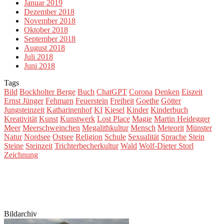
Januar 2019
Dezember 2018
November 2018
Oktober 2018
September 2018
August 2018
Juli 2018
Juni 2018
Tags
Bild
Bockholter Berge
Buch
ChatGPT
Corona
Denken
Eiszeit
Ernst Jünger
Fehmarn
Feuerstein
Freiheit
Goethe
Götter
Jungsteinzeit
Katharinenhof
KI
Kiesel
Kinder
Kinderbuch
Kreativität
Kunst
Kunstwerk
Lost Place
Magie
Martin Heidegger
Meer
Meerschweinchen
Megalithkultur
Mensch
Meteorit
Münster
Natur
Nordsee
Ostsee
Religion
Schule
Sexualität
Sprache
Stein
Steine
Steinzeit
Trichterbecherkultur
Wald
Wolf-Dieter Storl
Zeichnung
Bildarchiv