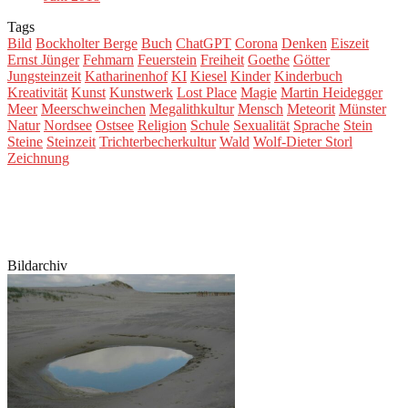
Tags
Bild
Bockholter Berge
Buch
ChatGPT
Corona
Denken
Eiszeit
Ernst Jünger
Fehmarn
Feuerstein
Freiheit
Goethe
Götter
Jungsteinzeit
Katharinenhof
KI
Kiesel
Kinder
Kinderbuch
Kreativität
Kunst
Kunstwerk
Lost Place
Magie
Martin Heidegger
Meer
Meerschweinchen
Megalithkultur
Mensch
Meteorit
Münster
Natur
Nordsee
Ostsee
Religion
Schule
Sexualität
Sprache
Stein
Steine
Steinzeit
Trichterbecherkultur
Wald
Wolf-Dieter Storl
Zeichnung
Bildarchiv