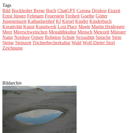
Tags
Bild
Bockholter Berge
Buch
ChatGPT
Corona
Denken
Eiszeit
Ernst Jünger
Fehmarn
Feuerstein
Freiheit
Goethe
Götter
Jungsteinzeit
Katharinenhof
KI
Kiesel
Kinder
Kinderbuch
Kreativität
Kunst
Kunstwerk
Lost Place
Magie
Martin Heidegger
Meer
Meerschweinchen
Megalithkultur
Mensch
Meteorit
Münster
Natur
Nordsee
Ostsee
Religion
Schule
Sexualität
Sprache
Stein
Steine
Steinzeit
Trichterbecherkultur
Wald
Wolf-Dieter Storl
Zeichnung
Bildarchiv