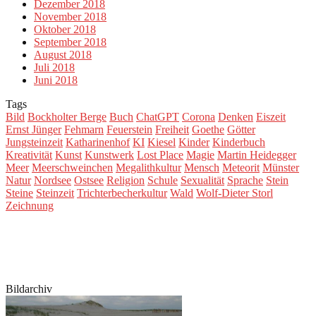
Dezember 2018
November 2018
Oktober 2018
September 2018
August 2018
Juli 2018
Juni 2018
Tags
Bild
Bockholter Berge
Buch
ChatGPT
Corona
Denken
Eiszeit
Ernst Jünger
Fehmarn
Feuerstein
Freiheit
Goethe
Götter
Jungsteinzeit
Katharinenhof
KI
Kiesel
Kinder
Kinderbuch
Kreativität
Kunst
Kunstwerk
Lost Place
Magie
Martin Heidegger
Meer
Meerschweinchen
Megalithkultur
Mensch
Meteorit
Münster
Natur
Nordsee
Ostsee
Religion
Schule
Sexualität
Sprache
Stein
Steine
Steinzeit
Trichterbecherkultur
Wald
Wolf-Dieter Storl
Zeichnung
Bildarchiv