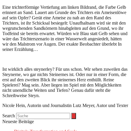
Eine trichterförmige Vertiefung am linken Bildrand, die Farbe Gelb
erinnert an Sand. Lauert am Grunde des Trichters ein Ameisenlöwe
auf sein Opfer? Gerät eine Ameise zu nah an den Rand des
Trichters, ist ihr Schicksal besiegelt: Unaufhaltsam wird sie mit den
wegrutschenden Sandkörnern hinabgleiten auf den Grund, wo ihr
Todfeind sie bereits erwartet. Würden wir Blau statt Gelb sehen und
wäre das Trichterszenario in einer Wasserwelt angesiedelt, hätten
wir den Malstrom vor Augen. Der exakte Beobachter überlebt In
seiner Erzählung…
Ist wirklich alles steynerley? Für uns schon. Wir sehen zuweilen das
Steynerne, wo gar nichts Steinernes ist. Oder nur in einer Form, die
erst auf den zweiten Blick ihr steinernes Herz enthüllt. Reine
Spielerei? Mag sein. Aber liegen im Spiel mit den Möglichkeiten
nicht unendliche Weiten und Tiefen? Genau dafür steht die
Schreibweise Steyn.
Nicole Hein, Autorin und Journalistin Lutz Meyer, Autor und Texter
Search
Neueste Beiträge