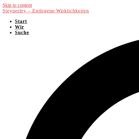
Skip to content
Steynerley – Entlegene Wirklichkeiten
Start
Wir
Suche