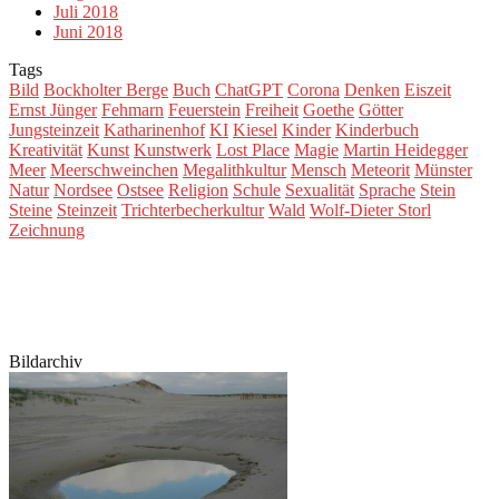
Juli 2018
Juni 2018
Tags
Bild
Bockholter Berge
Buch
ChatGPT
Corona
Denken
Eiszeit
Ernst Jünger
Fehmarn
Feuerstein
Freiheit
Goethe
Götter
Jungsteinzeit
Katharinenhof
KI
Kiesel
Kinder
Kinderbuch
Kreativität
Kunst
Kunstwerk
Lost Place
Magie
Martin Heidegger
Meer
Meerschweinchen
Megalithkultur
Mensch
Meteorit
Münster
Natur
Nordsee
Ostsee
Religion
Schule
Sexualität
Sprache
Stein
Steine
Steinzeit
Trichterbecherkultur
Wald
Wolf-Dieter Storl
Zeichnung
Bildarchiv