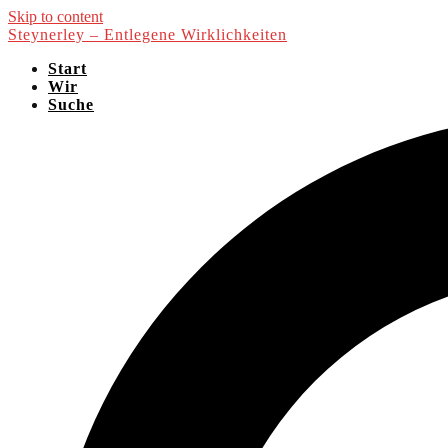
Skip to content
Steynerley – Entlegene Wirklichkeiten
Start
Wir
Suche