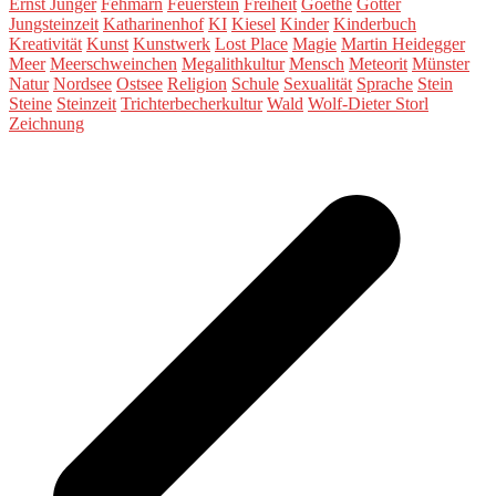
Ernst Jünger
Fehmarn
Feuerstein
Freiheit
Goethe
Götter
Jungsteinzeit
Katharinenhof
KI
Kiesel
Kinder
Kinderbuch
Kreativität
Kunst
Kunstwerk
Lost Place
Magie
Martin Heidegger
Meer
Meerschweinchen
Megalithkultur
Mensch
Meteorit
Münster
Natur
Nordsee
Ostsee
Religion
Schule
Sexualität
Sprache
Stein
Steine
Steinzeit
Trichterbecherkultur
Wald
Wolf-Dieter Storl
Zeichnung