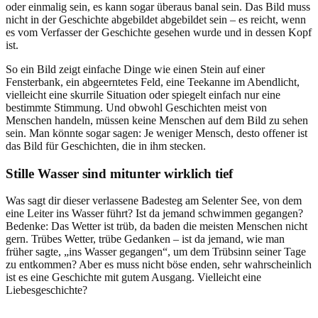
oder einmalig sein, es kann sogar überaus banal sein. Das Bild muss
nicht in der Geschichte abgebildet abgebildet sein – es reicht, wenn
es vom Verfasser der Geschichte gesehen wurde und in dessen Kopf
ist.
So ein Bild zeigt einfache Dinge wie einen Stein auf einer
Fensterbank, ein abgeerntetes Feld, eine Teekanne im Abendlicht,
vielleicht eine skurrile Situation oder spiegelt einfach nur eine
bestimmte Stimmung. Und obwohl Geschichten meist von
Menschen handeln, müssen keine Menschen auf dem Bild zu sehen
sein. Man könnte sogar sagen: Je weniger Mensch, desto offener ist
das Bild für Geschichten, die in ihm stecken.
Stille Wasser sind mitunter wirklich tief
Was sagt dir dieser verlassene Badesteg am Selenter See, von dem
eine Leiter ins Wasser führt? Ist da jemand schwimmen gegangen?
Bedenke: Das Wetter ist trüb, da baden die meisten Menschen nicht
gern. Trübes Wetter, trübe Gedanken – ist da jemand, wie man
früher sagte, „ins Wasser gegangen“, um dem Trübsinn seiner Tage
zu entkommen? Aber es muss nicht böse enden, sehr wahrscheinlich
ist es eine Geschichte mit gutem Ausgang. Vielleicht eine
Liebesgeschichte?