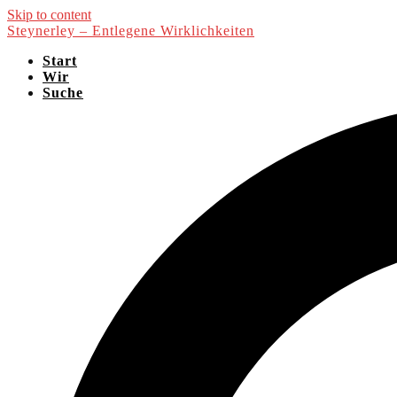
Skip to content
Steynerley – Entlegene Wirklichkeiten
Start
Wir
Suche