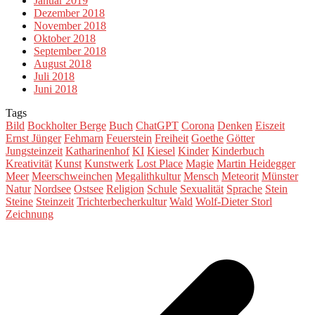
Januar 2019
Dezember 2018
November 2018
Oktober 2018
September 2018
August 2018
Juli 2018
Juni 2018
Tags
Bild
Bockholter Berge
Buch
ChatGPT
Corona
Denken
Eiszeit
Ernst Jünger
Fehmarn
Feuerstein
Freiheit
Goethe
Götter
Jungsteinzeit
Katharinenhof
KI
Kiesel
Kinder
Kinderbuch
Kreativität
Kunst
Kunstwerk
Lost Place
Magie
Martin Heidegger
Meer
Meerschweinchen
Megalithkultur
Mensch
Meteorit
Münster
Natur
Nordsee
Ostsee
Religion
Schule
Sexualität
Sprache
Stein
Steine
Steinzeit
Trichterbecherkultur
Wald
Wolf-Dieter Storl
Zeichnung