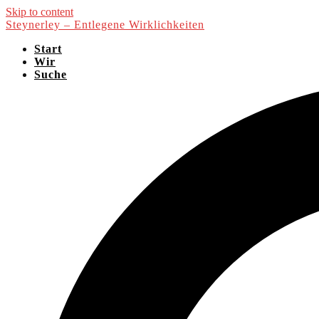
Skip to content
Steynerley – Entlegene Wirklichkeiten
Start
Wir
Suche