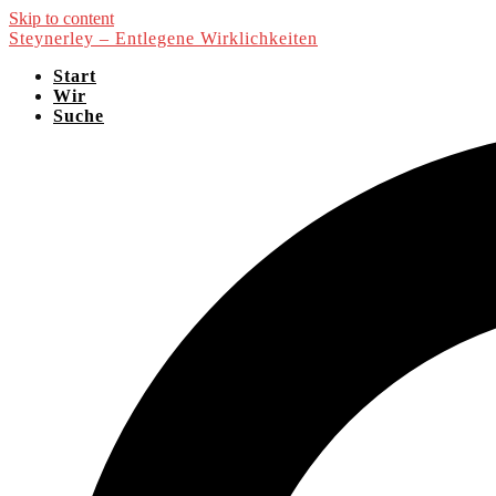
Skip to content
Steynerley – Entlegene Wirklichkeiten
Start
Wir
Suche