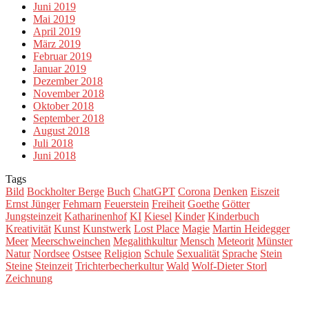
Juni 2019
Mai 2019
April 2019
März 2019
Februar 2019
Januar 2019
Dezember 2018
November 2018
Oktober 2018
September 2018
August 2018
Juli 2018
Juni 2018
Tags
Bild
Bockholter Berge
Buch
ChatGPT
Corona
Denken
Eiszeit
Ernst Jünger
Fehmarn
Feuerstein
Freiheit
Goethe
Götter
Jungsteinzeit
Katharinenhof
KI
Kiesel
Kinder
Kinderbuch
Kreativität
Kunst
Kunstwerk
Lost Place
Magie
Martin Heidegger
Meer
Meerschweinchen
Megalithkultur
Mensch
Meteorit
Münster
Natur
Nordsee
Ostsee
Religion
Schule
Sexualität
Sprache
Stein
Steine
Steinzeit
Trichterbecherkultur
Wald
Wolf-Dieter Storl
Zeichnung