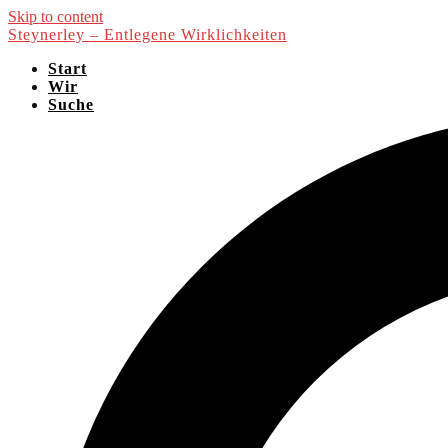
Skip to content
Steynerley – Entlegene Wirklichkeiten
Start
Wir
Suche